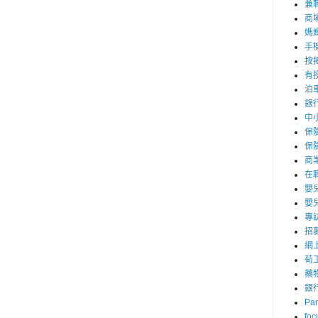
兼職
商
媽
手
按
有
泊
銀
中
保
保
商
在
嬰
嬰
專
招
網
荀
藥
銀
Par
foc