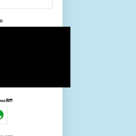
片
sapp我們