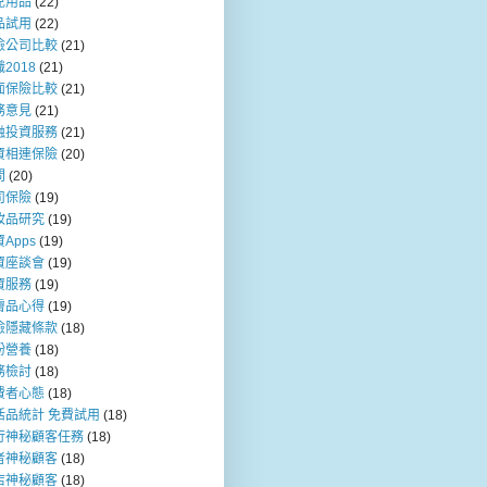
兒用品
(22)
品試用
(22)
險公司比較
(21)
2018
(21)
面保險比較
(21)
務意見
(21)
融投資服務
(21)
資相連保險
(20)
問
(20)
司保險
(19)
妝品研究
(19)
Apps
(19)
資座談會
(19)
資服務
(19)
膚品心得
(19)
險隱藏條款
(18)
粉營養
(18)
務檢討
(18)
費者心態
(18)
活品統計 免費試用
(18)
行神秘顧客任務
(18)
者神秘顧客
(18)
店神秘顧客
(18)