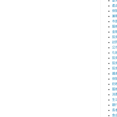
嬰
產
保
兼職
市
服
金
投
訪
公
化
投資
投
投
護
保
奶
服
消
生
銀
長
食