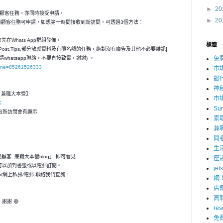
►
20
秘顧客任務，亦同時接受申請，
►
20
神秘顧客任務可申請，如想第一時間接收到新訪問，可透過3個方法：
在Whats App群組發佈，
標籤
ost,Tips,部分敏感資料及有限名額的任務，絶對沒有廣告及其他不必要雜訊]
請whatsapp聯絡，不要直接致電，謝謝) 。
免
hone=85261526333
市
銀
神
客- 兼職大本營】
市
K
Su
，一出新訪問會有顯示
索
兼
問
生
神秘顧客- 兼職大本營blog」 即可看見
座
可以加到書籤或以電郵訂閱。
jet
p/網上私訊/電郵 聯絡我們查詢，
網
店
高
謝謝 😄
res
免