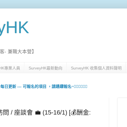
eyHK
客- 兼職大本營】
eyHK專業人員
SurveyHK最新動向
SurveyHK 收集個人資料聲明
更新 --- 可報名的項目 ，請踴躍報名~🙋🏻‍♀️💇🏻‍♀️
 座談會 💼 (15-16/1) [💰酬金: