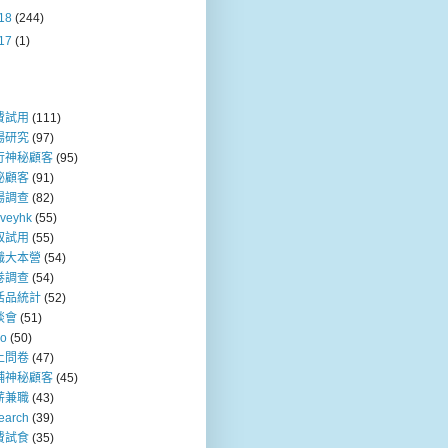
18
(244)
17
(1)
費試用
(111)
場研究
(97)
行神秘顧客
(95)
秘顧客
(91)
場調查
(82)
rveyhk
(55)
取試用
(55)
職大本營
(54)
卷調查
(54)
活品統計
(52)
談會
(51)
so
(50)
上問卷
(47)
舖神秘顧客
(45)
薪兼職
(43)
earch
(39)
費試食
(35)