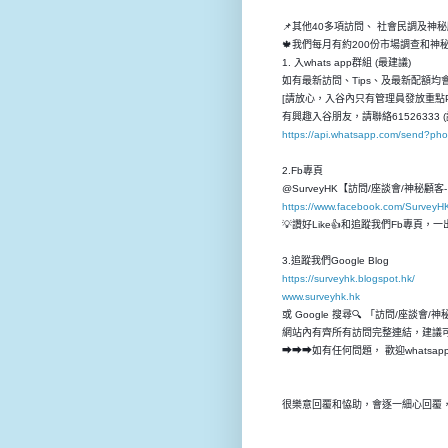
📌其他40多項訪問、 社會民調及神
🍁我們每月有約200份市場調查和
1. 入whats app群組 (最建議)
如有最新訪問、Tips、及最新配額均會先
[請放心，入谷內只有管理員發放重點P
有興趣入谷朋友，請聯絡61526333 (
https://api.whatsapp.com/send?p
2.Fb專頁
@SurveyHK【訪問/座談會/神秘顧
https://www.facebook.com/SurveyH
💡讚好Like👍和追蹤我們Fb專頁
3.追蹤我們Google Blog
https://surveyhk.blogspot.hk/
www.surveyhk.hk
或 Google 搜尋🔍 「訪問/座談會/
網站內有齊所有訪問完整連結，建議
➡➡➡如有任何問題， 歡迎whatsap
很樂意回覆和恊助，會逐一細心回覆，