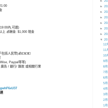
►
20
21:00
►
20
現金
►
20
►
20
►
20
19:00內,可選)
►
20
上 💰酬金: $1,000 現金
►
20
▼
20
12
11
包括人民幣)💰💷💴💵
10
可
9
erWise, Paypal等等)
 廣告 / 銀行/ 匯款 或相關行業
8
7
6
5
15gwhF6xU37
4
選連
3
2
1