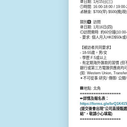
📆日期: 1月15日(三)
🕔時間: 16:00-18:00 / 19:00-
💰酬金: $700(早) $500(晚)
類別🅱: 訪問
📆日期: 1月16日(四)
⏲訪問需時: 約60分鐘(10:00-
- 要求: 個人月入HKD$50k或以
【被訪者共同要求】
- 18-55歲，男/女
- 學歷:F.5或以上
- 有定期海外匯款的習慣 (但不
銀行或第三方電匯供應商均
(如: Western Union, Transf
✴不可從事:研究/ 傳媒/ 公關/
🏢地點: 北角
==================
✏詳情及報名表：
https://forms.gle/brQ1K4
(提交後會出現"公司直接甄
結"，敬請小心填寫)
==================