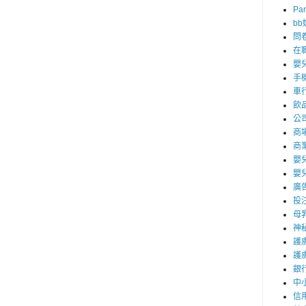
Par
b
問
在
嬰
手
車
飲
公
商
商
嬰
嬰
廣
投
母
神
護
護
銀
中
信