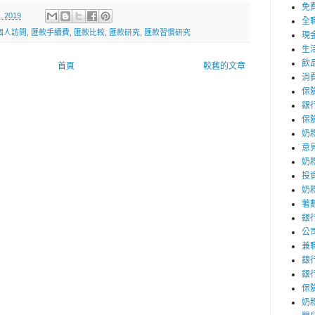
免
, 2019
全
個人訪問
,
匯款手續費
,
匯款比較
,
匯款研究
,
匯款習慣研究
現
生
飲
首頁
較舊的文章
消
保
銀
保
奶
意
奶
投
奶
著
銀
公
兼
銀
銀
保
奶粉