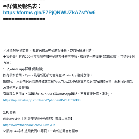
===============
✏詳情及報名表：
https://forms.gle/F7PjQNWUZkA7sfYw6
===============
📌其他40多項訪問、 社會民調及神秘顧客任務，亦同時接受申請，
🍁我們每月有約200份市場調查和神秘顧客任務可申請，如想第一時間接收到新訪問，可透過3個
方法：
1. 入whats app群組 (最建議)
如有最新訪問、Tips、及最新配額均會先在Whats App群組發佈，
[請放心，入谷內只有管理員發放重點Post,Tips,部分敏感資料及有限名額的任務，絶對沒有廣告
及其他不必要雜訊]
有興趣入谷朋友，請聯絡61526333 (請whatsapp聯絡，不要直接致電，謝謝) 。
https://api.whatsapp.com/send?phone=85261526333
2.Fb專頁
@SurveyHK【訪問/座談會/神秘顧客- 兼職大本營】
https://www.facebook.com/SurveyHK
💡讚好Like👍和追蹤我們Fb專頁，一出新訪問會有顯示