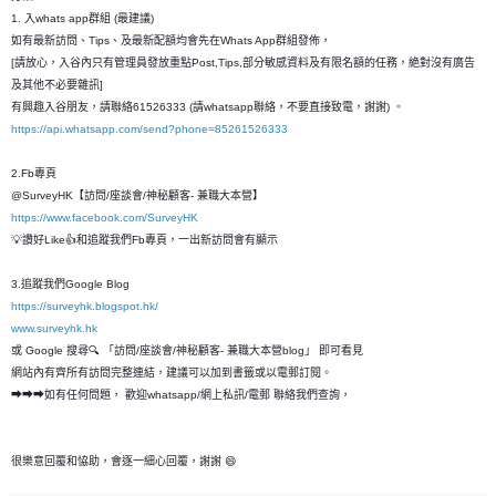
1. 入whats app群組 (最建議)
如有最新訪問、Tips、及最新配額均會先在Whats App群組發佈，
[請放心，入谷內只有管理員發放重點Post,Tips,部分敏感資料及有限名額的任務，絶對沒有廣告
及其他不必要雜訊]
有興趣入谷朋友，請聯絡61526333 (請whatsapp聯絡，不要直接致電，謝謝) 。
https://api.whatsapp.com/send?phone=85261526333
2.Fb專頁
@SurveyHK【訪問/座談會/神秘顧客- 兼職大本營】
https://www.facebook.com/SurveyHK
💡讚好Like👍和追蹤我們Fb專頁，一出新訪問會有顯示
3.追蹤我們Google Blog
https://surveyhk.blogspot.hk/
www.surveyhk.hk
或 Google 搜尋🔍 「訪問/座談會/神秘顧客- 兼職大本營blog」 即可看見
網站內有齊所有訪問完整連結，建議可以加到書籤或以電郵訂閱。
➡➡➡如有任何問題， 歡迎whatsapp/網上私訊/電郵 聯絡我們查詢，
很樂意回覆和恊助，會逐一細心回覆，謝謝 😄