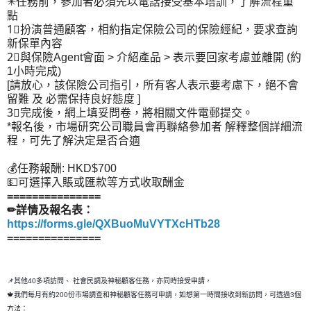
✳任務前，參加者必須先以電話接受基本培訓，了解流程重
點
1⃣扮演普通顧客，相約指定保險公司的保險經紀，要求查詢
新保單內容
2⃣與保險Agent會面 > 介紹產品 > 表示要回家考慮並離開 (約
1小時完成)
[請放心，該保險公司指引，所有客人表示要考慮下，絕不會
留難 及 必需保持良好態度 ]
3⃣完成後，網上填妥問卷，將相關文件電郵提交。
*報名後，市場研究公司職員會再聯絡參加者 解釋整個詳細流
程，可先了解決定是否合適
💰任務報酬: HKD$700
💵可選擇入賬或匯款等方式收取酬金
===============
✏詳情及報名表：
https://forms.gle/QXBuoMuVYTXcHTb28
===============
📌其他40多項訪問、 社會民調及神秘顧客任務，亦同時接受申請，
🍁我們每月有約200份市場調查和神秘顧客任務可申請，如想第一時間接收到新訪問，可透過3個
方法：