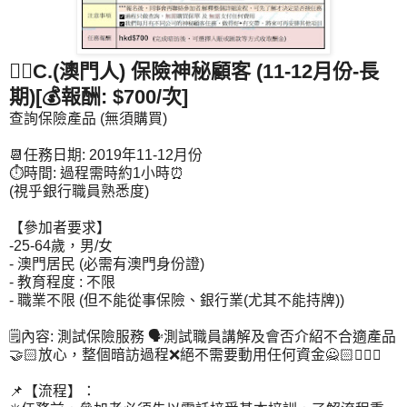
🕵🏻C.(澳門人) 保險神秘顧客 (11-12月份-長
期)[💰報酬: $700/次]
查詢保險產品 (無須購買)
📆任務日期: 2019年11-12月份
⏱時間: 過程需時約1小時⏰
(視乎銀行職員熟悉度)
【參加者要求】
-25-64歲，男/女
- 澳門居民 (必需有澳門身份證)
- 教育程度 : 不限
- 職業不限 (但不能從事保險、銀行業(尤其不能持牌))
🗒內容: 測試保險服務 🗣測試職員講解及會否介紹不合適產品
🤝🏻放心，整個暗訪過程❌絕不需要動用任何資金🙅🏻🙅🏻‍♂
📌【流程】：