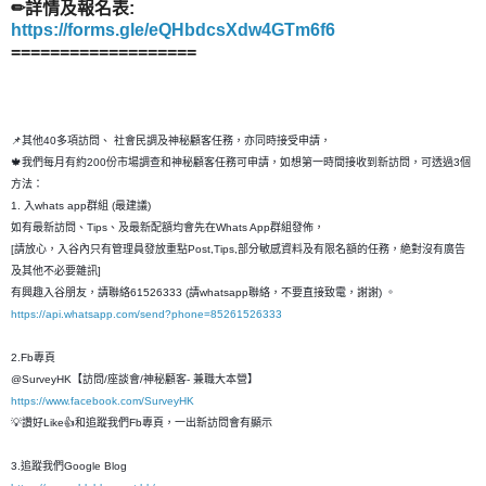
✏詳情及報名表:
https://forms.gle/eQHbdcsXdw4GTm6f6
===================
📌其他40多項訪問、 社會民調及神秘顧客任務，亦同時接受申請，
🍁我們每月有約200份市場調查和神秘顧客任務可申請，如想第一時間接收到新訪問，可透過3個
方法：
1. 入whats app群組 (最建議)
如有最新訪問、Tips、及最新配額均會先在Whats App群組發佈，
[請放心，入谷內只有管理員發放重點Post,Tips,部分敏感資料及有限名額的任務，絶對沒有廣告
及其他不必要雜訊]
有興趣入谷朋友，請聯絡61526333 (請whatsapp聯絡，不要直接致電，謝謝) 。
https://api.whatsapp.com/send?phone=85261526333
2.Fb專頁
@SurveyHK【訪問/座談會/神秘顧客- 兼職大本營】
https://www.facebook.com/SurveyHK
💡讚好Like👍和追蹤我們Fb專頁，一出新訪問會有顯示
3.追蹤我們Google Blog