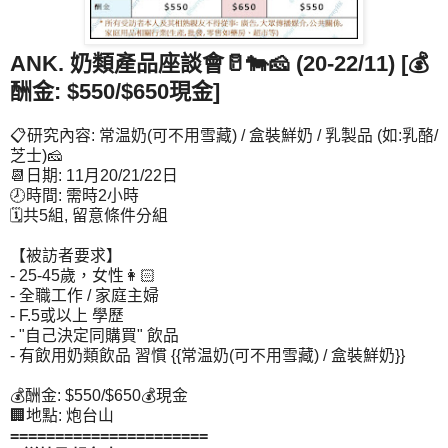
ANK. 奶類產品座談會🥛🐄
🧀 (20-22/11) [
💰
酬金: $550/$650現金]
📋研究內容: 常温奶(可不用雪藏) / 盒裝鮮奶 / 乳製品 (如:乳酪/
芝士)🧀
📆日期: 11月20/21/22日
🕗時間: 需時2小時
🗓共5組, 留意條件分組
【被訪者要求】
- 25-45歲，女性👩🏻
- 全職工作 / 家庭主婦
- F.5或以上 學歷
- "自己決定同購買" 飲品
- 有飲用奶類飲品 習慣 {{
常温奶(可不用雪藏) / 盒裝鮮奶}}
💰酬金: $550/$650💰現金
🏢地點: 炮台山
======================