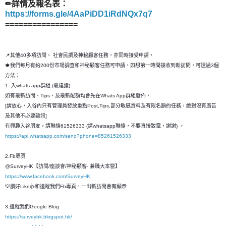
✏詳情及報名表：
https://forms.gle/4AaPiDD1iRdNQx7q7
================
📌其他40多項訪問、 社會民調及神秘顧客任務，亦同時接受申請，
🍁我們每月有約200份市場調查和神秘顧客任務可申請，如想第一時間接收到新訪問，可透過3個
方法：
1. 入whats app群組 (最建議)
如有最新訪問、Tips、及最新配額均會先在Whats App群組發佈，
[請放心，入谷內只有管理員發放重點Post,Tips,部分敏感資料及有限名額的任務，絶對沒有廣告
及其他不必要雜訊]
有興趣入谷朋友，請聯絡61526333 (請whatsapp聯絡，不要直接致電，謝謝) 。
https://api.whatsapp.com/send?phone=85261526333
2.Fb專頁
@SurveyHK【訪問/座談會/神秘顧客- 兼職大本營】
https://www.facebook.com/SurveyHK
💡讚好Like👍和追蹤我們Fb專頁，一出新訪問會有顯示
3.追蹤我們Google Blog
https://surveyhk.blogspot.hk/