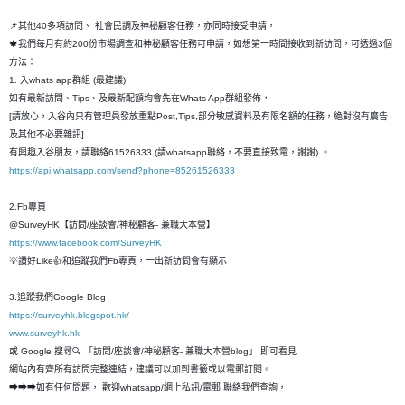
📌其他40多項訪問、 社會民調及神秘顧客任務，亦同時接受申請，
🍁我們每月有約200份市場調查和神秘顧客任務可申請，如想第一時間接收到新訪問，可透過3個
方法：
1. 入whats app群組 (最建議)
如有最新訪問、Tips、及最新配額均會先在Whats App群組發佈，
[請放心，入谷內只有管理員發放重點Post,Tips,部分敏感資料及有限名額的任務，絶對沒有廣告
及其他不必要雜訊]
有興趣入谷朋友，請聯絡61526333 (請whatsapp聯絡，不要直接致電，謝謝) 。
https://api.whatsapp.com/send?phone=85261526333
2.Fb專頁
@SurveyHK【訪問/座談會/神秘顧客- 兼職大本營】
https://www.facebook.com/SurveyHK
💡讚好Like👍和追蹤我們Fb專頁，一出新訪問會有顯示
3.追蹤我們Google Blog
https://surveyhk.blogspot.hk/
www.surveyhk.hk
或 Google 搜尋🔍 「訪問/座談會/神秘顧客- 兼職大本營blog」 即可看見
網站內有齊所有訪問完整連結，建議可以加到書籤或以電郵訂閱。
➡➡➡如有任何問題， 歡迎whatsapp/網上私訊/電郵 聯絡我們查詢，