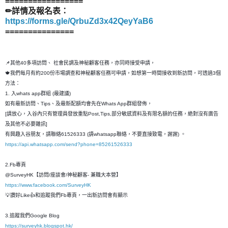
=================
✏詳情及報名表：
https://forms.gle/QrbuZd3x42QeyYaB6
===============
📌其他40多項訪問、 社會民調及神秘顧客任務，亦同時接受申請，
🍁我們每月有約200份市場調查和神秘顧客任務可申請，如想第一時間接收到新訪問，可透過3個
方法：
1. 入whats app群組 (最建議)
如有最新訪問、Tips、及最新配額均會先在Whats App群組發佈，
[請放心，入谷內只有管理員發放重點Post,Tips,部分敏感資料及有限名額的任務，絶對沒有廣告
及其他不必要雜訊]
有興趣入谷朋友，請聯絡61526333 (請whatsapp聯絡，不要直接致電，謝謝) 。
https://api.whatsapp.com/send?phone=85261526333
2.Fb專頁
@SurveyHK【訪問/座談會/神秘顧客- 兼職大本營】
https://www.facebook.com/SurveyHK
💡讚好Like👍和追蹤我們Fb專頁，一出新訪問會有顯示
3.追蹤我們Google Blog
https://surveyhk.blogspot.hk/