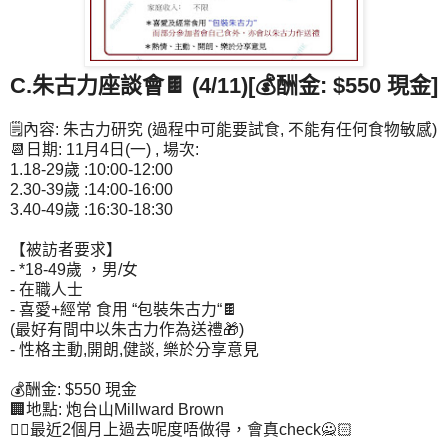
C.朱古力座談會🍫 (4/11)[💰酬金: $550 現金]
🗒內容: 朱古力研究 (過程中可能要試食, 不能有任何食物敏感)
📆日期: 11月4日(一) , 場次:
1.18-29歲 :10:00-12:00
2.30-39歲 :14:00-16:00
3.40-49歲 :16:30-18:30
【被訪者要求】
- *18-49歲 ，男/女
- 在職人士
- 喜愛+經常 食用 “包裝朱古力“🍫
(最好有間中以朱古力作為送禮🎁)
- 性格主動,開朗,健談, 樂於分享意見
💰酬金: $550 現金
🏢地點: 炮台山Millward Brown
👆🏻最近2個月上過去呢度唔做得，會真check🙅🏻