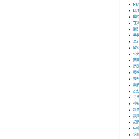
Par
b
問
在
嬰
手
車
飲
公
商
商
嬰
嬰
廣
投
母
神
護
護
銀
中
信