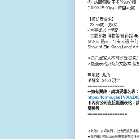
🕘: 訪問需時 不多於90分鐘
(10:00-15:00內，時間可選)
【被訪者要求】
- 23-55歲，男/女
- 大專或以上學歷
- 喜歡參觀 博物館/藝術館 🎭
💯👉🏻 過去一年有去過 任何mu
Show of Ein Klang Lang/ Ar
✴自己或家人不可從事:研究/ 
✳甄選表格只有英文版本,但
🏢地點: 北角
💰酬金: $450 現金
===============
✏如有興趣，請填妥報名表
https://forms.gle/TV9UL
⬆內有公司直接甄選表格，請
請參與
================
📌其他40多項訪問、 社會民調及神
🍁我們每月有約200份市場調查和