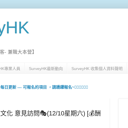
eyHK
客- 兼職大本營】
eyHK專業人員
SurveyHK最新動向
SurveyHK 收集個人資料聲明
更新 --- 可報名的項目 ，請踴躍報名~🙋🏻‍♀️💇🏻‍♀️
文化 意見訪問🎭(12/10星期六) [💰酬