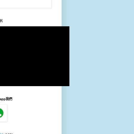
片
sapp我們