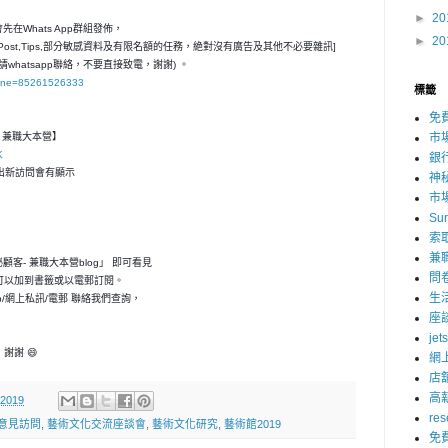
►
20
在Whats App群組發佈，
►
20
ost,Tips,部分敏感資料及有限名額的任務，絶對沒有廣告及其他不必要雜訊]
請whatsapp聯絡，不要直接致電，謝謝) 。
hone=85261526333
標籤
免
客- 兼職大本營】
市
K
銀
，一出新訪問會有顯示
神
市
Su
索
兼
神秘顧客- 兼職大本營blog」 即可看見
問
可以加到書籤或以電郵訂閱。
生
p/網上私訊/電郵 聯絡我們查詢，
座
jet
謝謝 😄
網
店
高
 2019
res
意見訪問
,
藝術文化交流座談會
,
藝術文化研究
,
藝術館2019
免