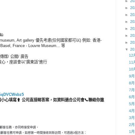
►
20
►
20
►
20
►
20
►
20
🕌
►
20
seum, Art gallery 優先考慮(任何國家都可以) 例如: 香港-
►
20
t Basel, France - Louvre Museum... 等
▼
20
12
傳媒/ 公關/ 廣告
放心，座談會以“廣東話“進行
11
10
9
8
：
7
DtSqDVCWsbz5
6
小心填寫⬆ 公司直接睇答案，如資料適合公司會📞聯絡你邀
5
4
3
2
秘顧客任務，亦同時接受申請，
1
神秘顧客任務可申請，如想第一時間接收到新訪問，可透過3個方法：