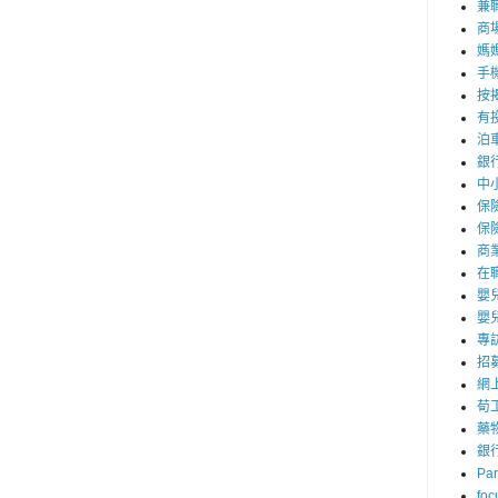
兼職
商
媽
手
按
有
泊
銀
中
保
保
商
在
嬰
嬰
專
招
網
荀
藥
銀
Par
foc