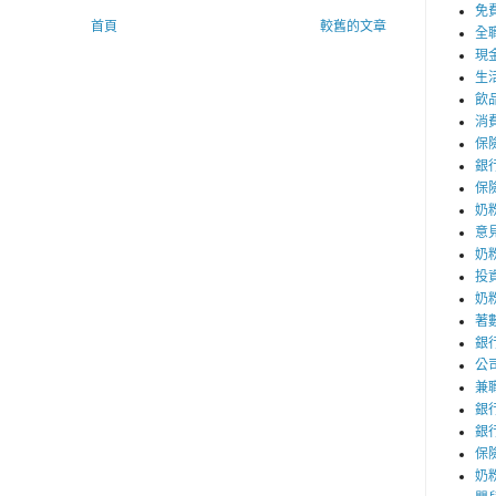
免
首頁
較舊的文章
全
現
生
飲
消
保
銀
保
奶
意
奶
投
奶
著
銀
公
兼
銀
銀
保
奶粉