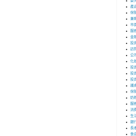
嬰
產
保
兼職
市
服
金
投
訪
公
化
投資
投
投
護
保
奶
服
消
生
銀
長
食