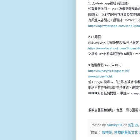
1. 入whats app群組 (最建議)
如有最新訪問、Tips、及最新配額均會先
[請放心，入谷內只有管理員發放重點P
有興趣入谷朋友，請聯絡61526333 (
https://api.whatsapp.com/send?p
2.Fb專頁
@SurveyHK【訪問/座談會/神秘顧
https://www.facebook.com/SurveyH
💡讚好Like👍和追蹤我們Fb專頁
3.追蹤我們Google Blog
https://surveyhk.blogspot.hk/
www.surveyhk.hk
或 Google 搜尋🔍 「訪問/座談會/
網站內有齊所有訪問完整連結，建議
➡➡➡如有任何問題， 歡迎whatsap
很樂意回覆和恊助，會逐一細心回覆，
Posted by
SurveyHK
on
9月 29,
標籤：
博物館
,
博物館藝術文化 