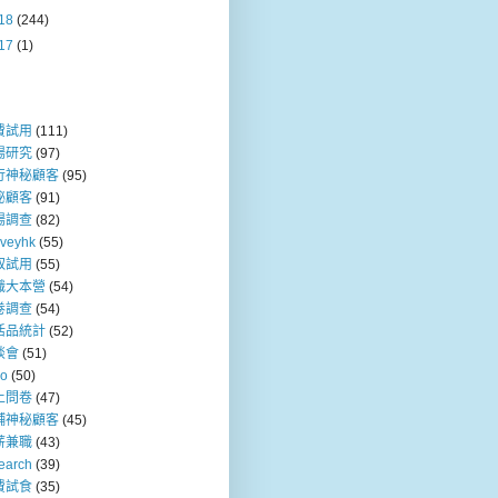
18
(244)
17
(1)
費試用
(111)
場研究
(97)
行神秘顧客
(95)
秘顧客
(91)
場調查
(82)
rveyhk
(55)
取試用
(55)
職大本營
(54)
卷調查
(54)
活品統計
(52)
談會
(51)
so
(50)
上問卷
(47)
舖神秘顧客
(45)
薪兼職
(43)
earch
(39)
費試食
(35)