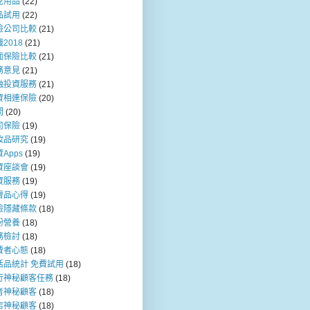
兒用品
(22)
品試用
(22)
險公司比較
(21)
2018
(21)
面保險比較
(21)
務意見
(21)
融投資服務
(21)
資相連保險
(20)
問
(20)
司保險
(19)
妝品研究
(19)
Apps
(19)
資座談會
(19)
資服務
(19)
膚品心得
(19)
險隱藏條款
(18)
粉營養
(18)
務檢討
(18)
費者心態
(18)
活品統計 免費試用
(18)
行神秘顧客任務
(18)
者神秘顧客
(18)
店神秘顧客
(18)