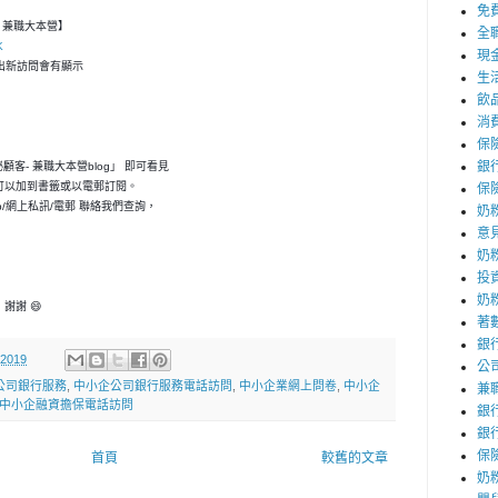
免
客- 兼職大本營】
全
K
現
，一出新訪問會有顯示
生
飲
消
保
銀
神秘顧客- 兼職大本營blog」 即可看見
可以加到書籤或以電郵訂閱。
保
p/網上私訊/電郵 聯絡我們查詢，
奶
意
奶
投
奶
謝謝 😄
著
銀
 2019
公
公司銀行服務
,
中小企公司銀行服務電話訪問
,
中小企業網上問卷
,
中小企
兼
中小企融資擔保電話訪問
銀
銀
保
首頁
較舊的文章
奶粉