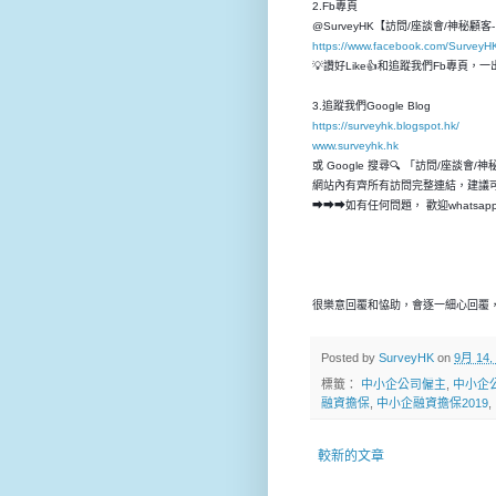
2.Fb專頁
@SurveyHK【訪問/座談會/神秘顧
https://www.facebook.com/SurveyH
💡讚好Like👍和追蹤我們Fb專頁
3.追蹤我們Google Blog
https://surveyhk.blogspot.hk/
www.surveyhk.hk
或 Google 搜尋🔍 「訪問/座談會/
網站內有齊所有訪問完整連結，建議
➡➡➡如有任何問題， 歡迎whatsap
很樂意回覆和恊助，會逐一細心回覆，
Posted by
SurveyHK
on
9月 14,
標籤：
中小企公司僱主
,
中小企
融資擔保
,
中小企融資擔保2019
,
較新的文章