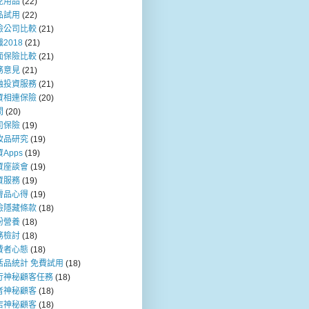
兒用品
(22)
品試用
(22)
險公司比較
(21)
2018
(21)
面保險比較
(21)
務意見
(21)
融投資服務
(21)
資相連保險
(20)
問
(20)
司保險
(19)
妝品研究
(19)
Apps
(19)
資座談會
(19)
資服務
(19)
膚品心得
(19)
險隱藏條款
(18)
粉營養
(18)
務檢討
(18)
費者心態
(18)
活品統計 免費試用
(18)
行神秘顧客任務
(18)
者神秘顧客
(18)
店神秘顧客
(18)