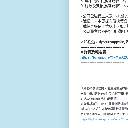
8. 專業或商業服務 (例如: 
9. 行政及支援服務 (例如
- 公司全職員工人數: 5人或以
- 職權上，主要或有份決策公
- 職位最好是主管以上，如: 老
- 公司營業額不限(不用證明,
✳如獲邀，需whatsapp公司
===================
✏詳情及報名表：
https://forms.gle/YkMwX
===================
📌其他40多項訪問、 社會民調及神
🍁我們每月有約200份市場調查和
1. 入whats app群組 (最建議)
如有最新訪問、Tips、及最新配額均會先
[請放心，入谷內只有管理員發放重點P
有興趣入谷朋友，請聯絡61526333 (
https://api.whatsapp.com/send?p