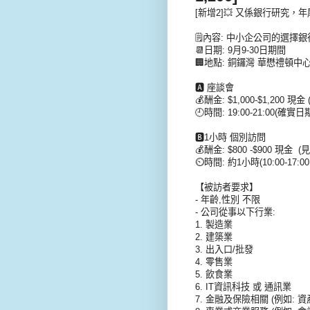
[新增2]💥 又係銀行研究
🗒內容: 中小企公司的選擇
📆日期: 9月9-30日期間
🏢地點: 銅鑼灣 華懋禮頓中
🅰 座談會
💰酬金: $1,000-$1,200 
🕘時間: 19:00-21:00(確實
🅱1小時 個別訪問
💰酬金: $800 -$900 現金
⏲時間: 約1小時(10:00-17:
【被訪者要求】
- 年齡,性別 不限
- 公司從事以下行業:
1. 製造業
2. 建築業
3. 出入口/批發
4. 零售業
5. 飲食業
6. IT資訊科技 或 通訊業
7. 金融及保險相關 (例如: 