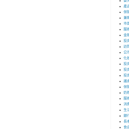
嬰
產
保
兼職
市
服
金
投
訪
公
化
投資
投
投
護
保
奶
服
消
生
銀
長
食