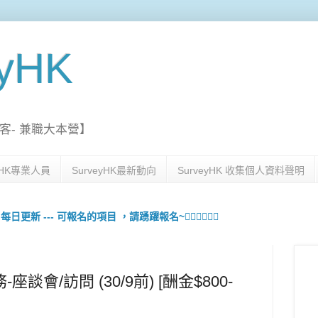
eyHK
客- 兼職大本營】
eyHK專業人員
SurveyHK最新動向
SurveyHK 收集個人資料聲明
更新 --- 可報名的項目 ，請踴躍報名~🙋🏻‍♀️💇🏻‍♀️
談會/訪問 (30/9前) [酬金$800-