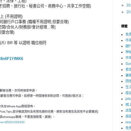
會計、法律、工程)
►
20
: 人才招聘、旅行社、秘書公司、商務中心、共享工作空間)
►
20
上 (不用證明)
司銀行戶口事務 (職權不用證明,但要合理)
標籤
闆/合伙人/財務部/會計經理...等]
但要合理)
免
市
咭片/ BR 等 以證明 職位相符
銀
神
市
2C8n6F1YfMK6
Su
索
兼
問
生
秘顧客任務，亦同時接受申請，
座
神秘顧客任務可申請，如想第一時間接收到新訪問，可透過3個方法：
jet
網
在Whats App群組發佈，
店
ost,Tips,部分敏感資料及有限名額的任務，絶對沒有廣告及其他不必要雜訊]
高
請whatsapp聯絡，不要直接致電，謝謝) 。
res
hone=85261526333
免