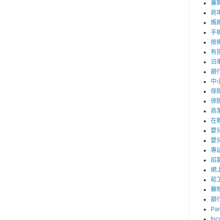
兼職
商
媽
手
按
有
泊
銀
中
保
保
商
在
嬰
嬰
專
招
網
荀
藥
銀
Par
foc