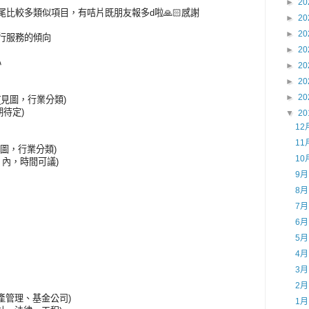
►
20
，年尾比較多類似項目，有咭片既朋友報多d啦🙏🏻感謝
►
20
►
20
銀行服務的傾向
►
20
心
►
20
►
20
►
20
現金 (見圖，行業分類)
日期待定)
▼
20
12
11
 (見圖，行業分類)
10
00 內，時間可議)
9
8
7
6
5
4
3
2
資產管理、基金公司)
1