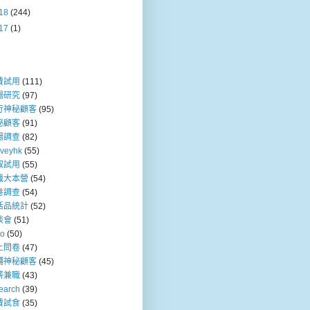
18
(244)
17
(1)
費試用
(111)
場研究
(97)
行神秘顧客
(95)
秘顧客
(91)
場調查
(82)
rveyhk
(55)
取試用
(55)
職大本營
(54)
卷調查
(54)
活品統計
(52)
談會
(51)
so
(50)
上問卷
(47)
舖神秘顧客
(45)
薪兼職
(43)
earch
(39)
費試食
(35)