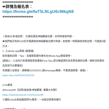
==============
✏詳情及報名表：
https://forms.gle/fwT5LNLgU6c96kgN8
==============
📌其他40多項訪問、 社會民調及神秘顧客任務，亦同時接受申請，
🍁我們每月有約100份市場調查和神秘顧客任務可申請，如想第一時間接收到新訪問，可透過3個
方法：
1. 入whats app群組 (最建議)
如有最新訪問、Tips、及最新配額均會先在Whats App群組發佈，
[請放心，入谷內只有管理員發放重點Post,Tips,部分敏感資料及有限名額的任務，絶對沒有廣告
及其他不必要雜訊]
有興趣入谷朋友，請聯絡61526333 (請whatsapp聯絡，不要直接致電，謝謝) 。
https://wa.me/85261526333
2.Fb專頁
@SurveyHK【訪問/座談會/神秘顧客- 兼職大本營】
https://www.facebook.com/SurveyHK
💡讚好Like👍和追蹤我們Fb專頁，一出新訪問會有顯示