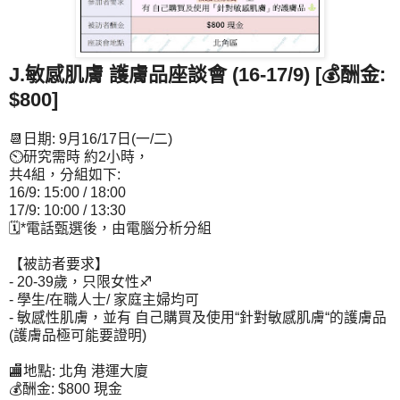
J.敏感肌膚 護膚品座談會 (16-17/9) [💰酬金:
$800]
📆日期: 9月16/17日(一/二)
⏲研究需時 約2小時，
共4組，分組如下:
16/9: 15:00 / 18:00
17/9: 10:00 / 13:30
🗓*電話甄選後，由電腦分析分組
【被訪者要求】
- 20-39歲，只限女性♐
- 學生/在職人士/ 家庭主婦均可
- 敏感性肌膚，並有 自己購買及使用“針對敏感肌膚“的護膚品
(護膚品極可能要證明)
🏬地點: 北角 港運大廈
💰酬金: $800 現金