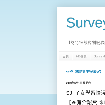
Surv
【訪問/座談會/神秘顧
首頁
FB專頁
Surv
📣📢【被訪者/神秘顧客】- 每日
2019年6月1日 星期六
SJ. 子女學習情況- 
【🔥有介鉊費 :$