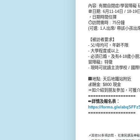
內容: 有關自閉症/學習障礙 
📆日期: 6月11-14日 / 18-19
，日期時間任擇
⏱訪問需時 : 75分鐘
(可選: 1人出席/ 帶該小孩出席
【被訪者要求】
- 父/母均可，年齡不限
- 大學程度或以上
- 必須已婚，及有4-18
習障礙』特徵
- 現時可就讀主流學校 / 國際
🏢地點: 天后地鐵站附近
💰酬金: $800 現金
♒如介紹到朋友參加，可獲介紹費:
===================
✏詳情及報名表：
https://forms.gle/abqSFFz
===================
📌其他50多項訪問、 社會民調及神