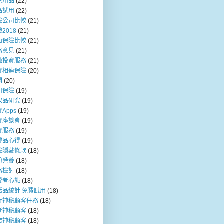
兒用品
(22)
品試用
(22)
險公司比較
(21)
2018
(21)
面保險比較
(21)
務意見
(21)
融投資服務
(21)
資相連保險
(20)
問
(20)
司保險
(19)
妝品研究
(19)
Apps
(19)
資座談會
(19)
資服務
(19)
膚品心得
(19)
險隱藏條款
(18)
粉營養
(18)
務檢討
(18)
費者心態
(18)
活品統計 免費試用
(18)
行神秘顧客任務
(18)
者神秘顧客
(18)
店神秘顧客
(18)