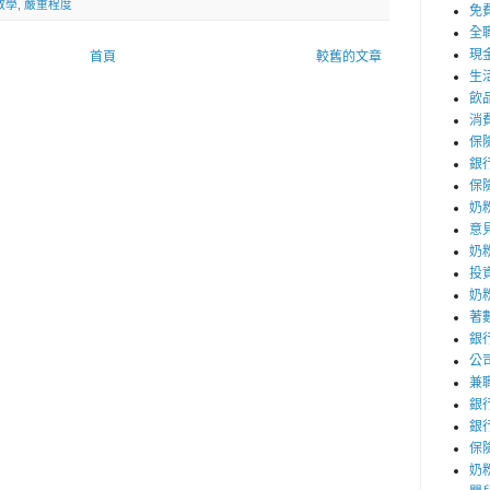
教學
,
嚴重程度
免
全
現
首頁
較舊的文章
生
飲
消
保
銀
保
奶
意
奶
投
奶
著
銀
公
兼
銀
銀
保
奶粉