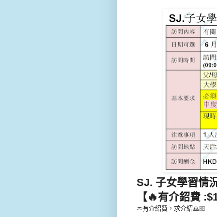
SJ. 子女學習情況- 
【🔥有介鉊費 :$
♒有介紹費，求介紹🙏🏻