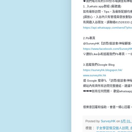
🍁我們每月有約100份市場調查和
1. 入whats app群組 (最建議)
如有最新訪問、Tips、及最新配額均會先
[請放心，入谷內只有管理員發放重點P
有興趣入谷朋友，請聯絡61526333 (
https://api.whatsapp.com/send?p
2.Fb專頁
@SurveyHK【訪問/座談會/神秘顧
https://www.facebook.com/SurveyH
💡讚好Like👍和追蹤我們Fb專頁
3.追蹤我們Google Blog
https://surveyhk.blogspot.hk/
www.surveyhk.hk
或 Google 搜尋🔍 「訪問/座談會/
網站內有齊所有訪問完整連結，建議
➡➡➡如有任何問題， 歡迎whatsap
很樂意回覆和恊助，會逐一細心回覆，
Posted by
SurveyHK
on
6月 01,
標籤：
子女學習情況個人訪問
,