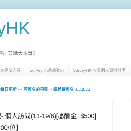
eyHK
客- 兼職大本營】
eyHK專業人員
SurveyHK最新動向
SurveyHK 收集個人資料聲明
更新 --- 可報名的項目 ，請踴躍報名~🙋🏻‍♀️💇🏻‍♀️
個人訪問(11-19/6)[💰酬金: $500]
100/位】