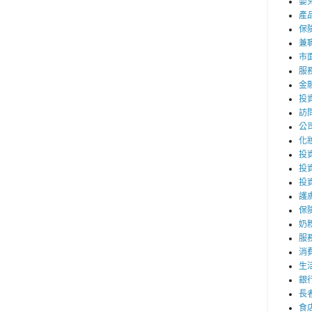
嬰
產
保
兼職
市
服
金
投
訪
公
化
投資
投
投
護
保
奶
服
消
生
銀
長
食