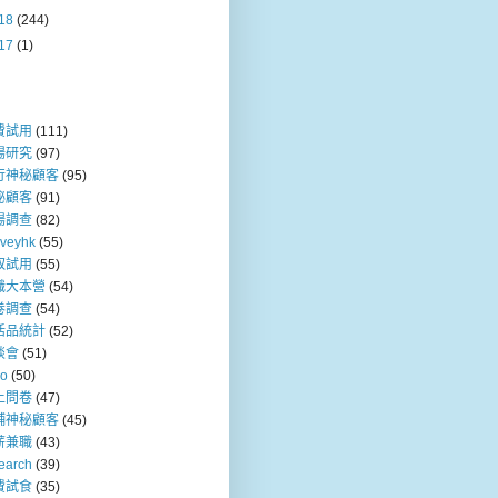
18
(244)
17
(1)
費試用
(111)
場研究
(97)
行神秘顧客
(95)
秘顧客
(91)
場調查
(82)
rveyhk
(55)
取試用
(55)
職大本營
(54)
卷調查
(54)
活品統計
(52)
談會
(51)
so
(50)
上問卷
(47)
舖神秘顧客
(45)
薪兼職
(43)
earch
(39)
費試食
(35)