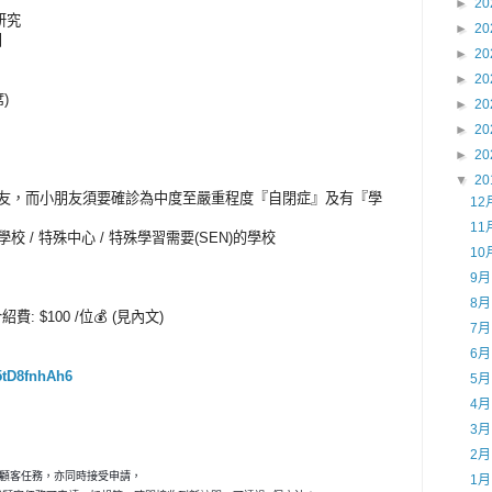
►
20
研究
►
20
日
►
20
►
20
)
►
20
►
20
►
20
▼
20
歲小朋友，而小朋友須要確診為中度至嚴重程度『自閉症』及有『學
12
11
學校 / 特殊中心 / 特殊學習需要(SEN)的學校
10
9
8
 $100 /位💰 (見內文)
7
6
5tD8fnhAh6
5
4
3
2
秘顧客任務，亦同時接受申請，
1