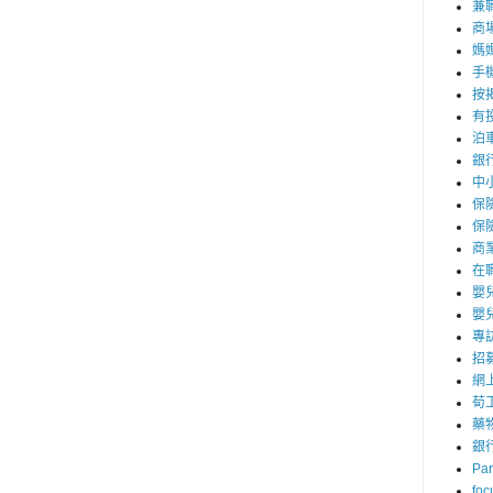
兼職
商
媽
手
按
有
泊
銀
中
保
保
商
在
嬰
嬰
專
招
網
荀
藥
銀
Par
foc