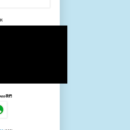
片
sapp我們