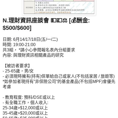
N.理財資訊座談會 💵💷⚖ [💰酬金:
$500/$600]
日期:
6月14/17/18日(五/一/二) 
時間: 19:00-21:00
共3組， *請小心參閱報名表內分組要求
內容: 與理財資訊相關產品的研究
【被訪者要求】
- 25-65歲，男/女
- 必須現時擁有(持有)保單給自己或家人(不包括家居 / 旅遊等)
*如參加者現持有”非保險公司”的基金產品(不包括MPF)會優先
考慮
- 教育程度: 預科/DSE或以上
- 有全職工作，個人收入:
25-34歲>$12,000或以上
35-45歲>$20,000或以上