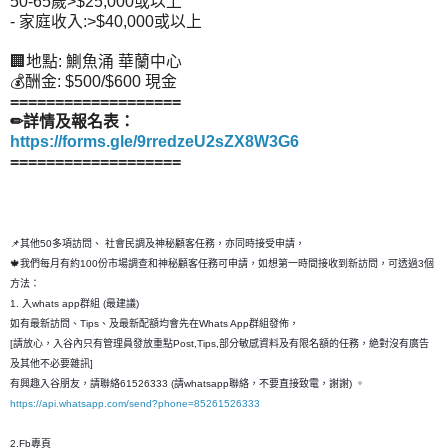
50-65歲>$25,000或以上
- 家庭收入:>$40,000或以上
🏢地點: 鰂魚涌 華蘭中心
💰酬金: $500/$600 現金
===================
✏詳情及報名表：
https://forms.gle/9rredzeU2sZX8W3G6
===================
📌其他50多項訪問、 社會民調及神秘顧客任務，亦同時接受申請，
🍁我們每月有約100份市場調查和神秘顧客任務可申請，如想第一時間接收到新訪問，可透過3個
方法：
1. 入whats app群組 (最建議)
如有最新訪問、Tips、及最新配額均會先在Whats App群組發佈，
[請放心，入谷內只有管理員發放重點Post,Tips,部分敏感資料及有限名額的任務，絶對沒有廣告
及其他不必要雜訊]
有興趣入谷朋友，請聯絡61526333 (請whatsapp聯絡，不要直接致電，謝謝) 。
https://api.whatsapp.com/send?phone=85261526333
2.Fb專頁