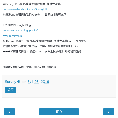
@SurveyHK【訪問/座談會/神秘顧客- 兼職大本營】
https://www.facebook.com/SurveyHK
💡讚好Like👍和追蹤我們Fb專頁，一出新訪問會有顯示
3.追蹤我們Google Blog
https://surveyhk.blogspot.hk/
www.surveyhk.hk
或 Google 搜尋🔍 「訪問/座談會/神秘顧客- 兼職大本營blog」 即可看見
網站內有齊所有訪問完整連結，建議可以加到書籤或以電郵訂閱。
➡➡➡如有任何問題， 歡迎whatsapp/網上私訊/電郵 聯絡我們查詢，
很樂意回覆和恊助，會逐一細心回覆，謝謝 😄
SurveyHK
on
6月 03, 2019
分享
‹
›
首頁