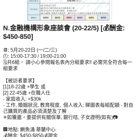
N.金融機構形象座談會 (20-22/5) [💰酬金:
$450-850]
📆: 5月20-22日 (一/二/三)
🕘: 15:00-17:30 / 19:00-21:00
🗓共6組， 請小心參閱報名表內分組要求‼ 必需完全符合每一
組要求
【被訪者要求】
[1]18-22歲 +學生 或
[2] 22-45歲 +在職人仕
- 家庭收入: >$30k
- 工作, 婚姻狀況, 教育程度, 個人收入: 睇圖表每組配額 - 對自
己購買的產品必須清楚及了解
✳如獲邀，要提供有關保單, 銀行咭, 子女證明(如有)📷
🏢地點: 鰂魚涌 華蘭中心
💰酬金: $450-$850💰現金