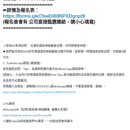
===================
✏詳情及報名表：
https://forms.gle/7bwDi8i96PXDgnpt9
(報名後會有 公司直接甄選連結，請小心填寫)
===================
📌其他40多項訪問、 社會民調及神秘顧客任務，亦同時接受申請，
🍁我們每月有約200份市場調查和神秘顧客任務可申請，如想第一時間接收到新訪問，可透過3個
方法：
1. 入whats app群組 (最建議)
如有最新訪問、Tips、及最新配額均會先在Whats App群組發佈，
[請放心，入谷內只有管理員發放重點Post,Tips,部分敏感資料及有限名額的任務，絶對沒有廣告
及其他不必要雜訊]
有興趣入谷朋友，請聯絡61526333 (請whatsapp聯絡，不要直接致電，謝謝) 。
https://api.whatsapp.com/send?phone=85261526333
2.Fb專頁
@SurveyHK【訪問/座談會/神秘顧客- 兼職大本營】
https://www.facebook.com/SurveyHK
💡讚好Like👍和追蹤我們Fb專頁，一出新訪問會有顯示