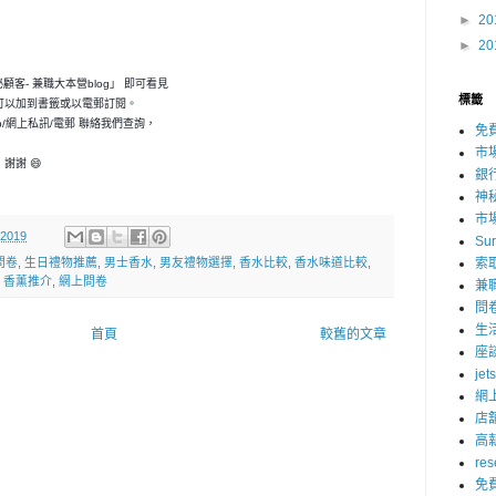
►
20
►
20
神秘顧客- 兼職大本營blog」 即可看見
標籤
可以加到書籤或以電郵訂閱。
p/網上私訊/電郵 聯絡我們查詢，
免
市
謝謝 😄
銀
神
市
 2019
Su
索
問卷
,
生日禮物推薦
,
男士香水
,
男友禮物選擇
,
香水比較
,
香水味道比較
,
,
香薰推介
,
網上問卷
兼
問
生
首頁
較舊的文章
座
jet
網
店
高
res
免