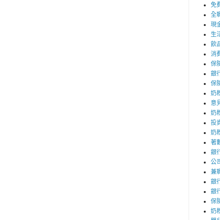
免
全
現
生
飲
消
保
銀
保
奶
意
奶
投
奶
著
銀
公
兼
銀
銀
保
奶粉