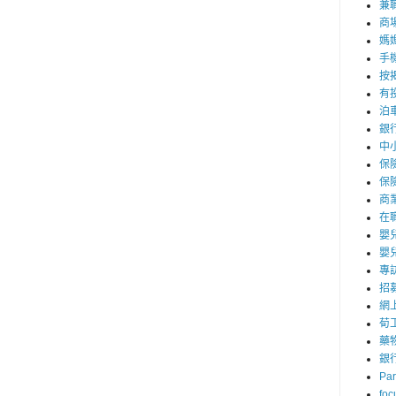
兼職
商
媽
手
按
有
泊
銀
中
保
保
商
在
嬰
嬰
專
招
網
荀
藥
銀
Par
foc