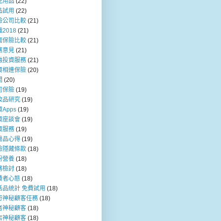
兒用品
(22)
品試用
(22)
險公司比較
(21)
2018
(21)
面保險比較
(21)
務意見
(21)
融投資服務
(21)
資相連保險
(20)
問
(20)
司保險
(19)
妝品研究
(19)
Apps
(19)
資座談會
(19)
資服務
(19)
膚品心得
(19)
險隱藏條款
(18)
粉營養
(18)
務檢討
(18)
費者心態
(18)
活品統計 免費試用
(18)
行神秘顧客任務
(18)
者神秘顧客
(18)
店神秘顧客
(18)