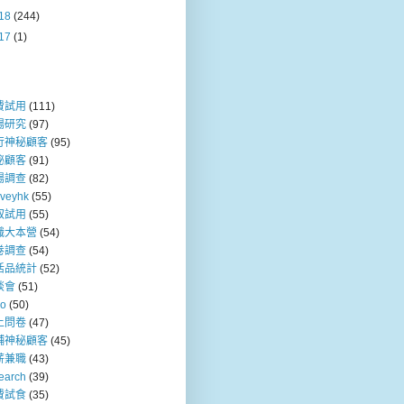
18
(244)
17
(1)
費試用
(111)
場研究
(97)
行神秘顧客
(95)
秘顧客
(91)
場調查
(82)
rveyhk
(55)
取試用
(55)
職大本營
(54)
卷調查
(54)
活品統計
(52)
談會
(51)
so
(50)
上問卷
(47)
舖神秘顧客
(45)
薪兼職
(43)
earch
(39)
費試食
(35)