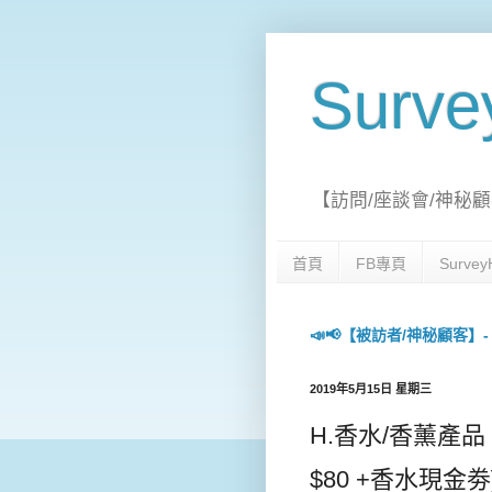
Surv
【訪問/座談會/神秘顧
首頁
FB專頁
Surv
📣📢【被訪者/神秘顧客】- 每日
2019年5月15日 星期三
H.香水/香薰產品 
$80 +香水現金劵