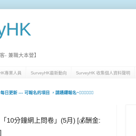
eyHK
客- 兼職大本營】
eyHK專業人員
SurveyHK最新動向
SurveyHK 收集個人資料聲明
更新 --- 可報名的項目 ，請踴躍報名~🙋🏻‍♀️💇🏻‍♀️
「10分鐘網上問卷」(5月) [💰酬金:
]