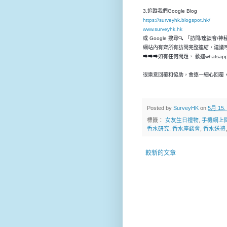
3.追蹤我們Google Blog
https://surveyhk.blogspot.hk/
www.surveyhk.hk
或 Google 搜尋🔍 「訪問/座談會/
網站內有齊所有訪問完整連結，建議
➡➡➡如有任何問題， 歡迎whatsap
很樂意回覆和恊助，會逐一細心回覆，
Posted by
SurveyHK
on
5月 15,
標籤：
女友生日禮物
,
手機網上
香水研究
,
香水座談會
,
香水送禮
較新的文章