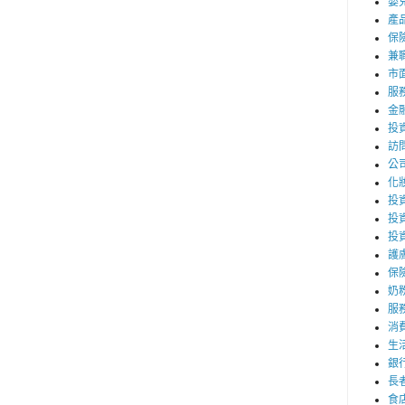
嬰
產
保
兼職
市
服
金
投
訪
公
化
投資
投
投
護
保
奶
服
消
生
銀
長
食