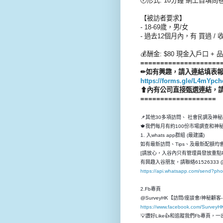
🕖形式: 10分鐘 網上自填問
【被訪者要求】
- 18-69歲，男/女
- 過去12個月內，有 買過 / 
💰酬金: $80 現金入戶口 +
品
====================
✏如有興趣，請入連結填表
https://forms.gle/L4mYpc
⬆內有公司直接甄選連結，
===================
📌其他30多項訪問、 社會民調及神
🍁我們每月有約100份市場調查和
1. 入whats app群組 (最建議)
如有最新訪問、Tips、及最新配額均會先
[請放心，入谷內只有管理員發放重點P
有興趣入谷朋友，請聯絡61526333 (
https://api.whatsapp.com/send?p
2.Fb專頁
@SurveyHK【訪問/座談會/神秘顧
https://www.facebook.com/SurveyH
💡讚好Like👍和追蹤我們Fb專頁