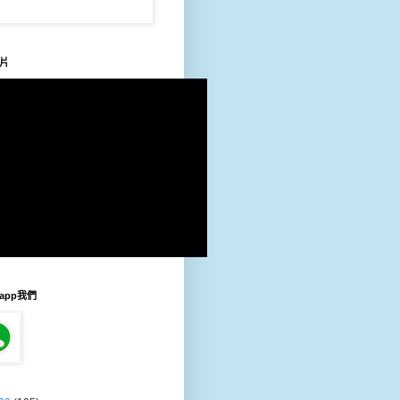
片
sapp我們