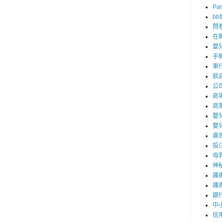
Par
b
問
在
嬰
手
車
飲
公
商
商
嬰
嬰
廣
投
母
神
護
護
銀
中
信