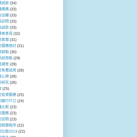
費試飲
(34)
職媽媽
(33)
金出糧
(33)
活訪問
(33)
品試飲
(33)
費者意見
(32)
險索償
(31)
行服務檢討
(31)
險缺點
(30)
粉試用裝
(29)
見調查
(29)
粉免費試用
(28)
資心得
(28)
粉研究
(26)
數
(25)
行投資服務
(25)
司銀行戶口
(24)
職比較
(23)
行服務
(23)
行訪問
(23)
險賠償程序
(22)
比較2019
(22)