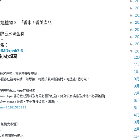
卷
►
20
►
20
►
20
收過禮物🏺: 「香水 / 香薰產品
►
20
►
20
牌
香水現金劵
►
20
==
►
20
報名：
hdMDxpsk3t6
▼
20
請小心填寫
12
11
10
秘顧客任務，亦同時接受申請，
9
神秘顧客任務可申請，如想第一時間接收到新訪問，可透過3個方法：
8
在Whats App群組發佈，
7
ost,Tips,部分敏感資料及有限名額的任務，絶對沒有廣告及其他不必要雜訊]
6
請whatsapp聯絡，不要直接致電，謝謝) 。
hone=85261526333
5
4
3
客- 兼職大本營】
2
K
，一出新訪問會有顯示
1