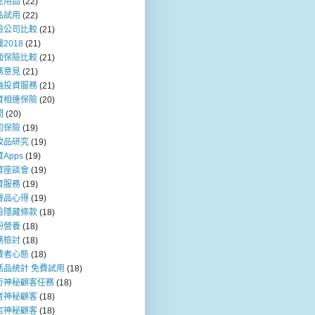
兒用品
(22)
品試用
(22)
險公司比較
(21)
2018
(21)
面保險比較
(21)
務意見
(21)
融投資服務
(21)
資相連保險
(20)
問
(20)
司保險
(19)
妝品研究
(19)
Apps
(19)
資座談會
(19)
資服務
(19)
膚品心得
(19)
險隱藏條款
(18)
粉營養
(18)
務檢討
(18)
費者心態
(18)
活品統計 免費試用
(18)
行神秘顧客任務
(18)
者神秘顧客
(18)
店神秘顧客
(18)