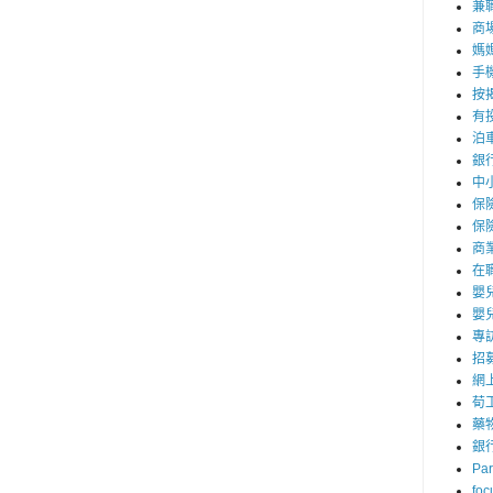
兼職
商
媽
手
按
有
泊
銀
中
保
保
商
在
嬰
嬰
專
招
網
荀
藥
銀
Par
foc