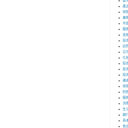
嬰
產
保
兼職
市
服
金
投
訪
公
化
投資
投
投
護
保
奶
服
消
生
銀
長
食