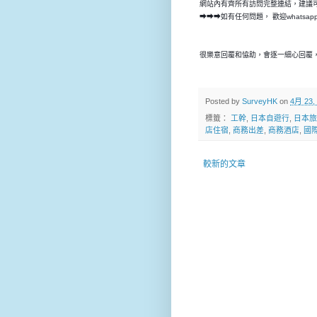
網站內有齊所有訪問完整連結，建議
➡➡➡如有任何問題， 歡迎whatsap
很樂意回覆和恊助，會逐一細心回覆，
Posted by
SurveyHK
on
4月 23,
標籤：
工幹
,
日本自遊行
,
日本旅
店住宿
,
商務出差
,
商務酒店
,
國
較新的文章