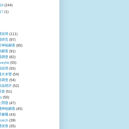
18
(244)
17
(1)
費試用
(111)
場研究
(97)
行神秘顧客
(95)
秘顧客
(91)
場調查
(82)
rveyhk
(55)
取試用
(55)
職大本營
(54)
卷調查
(54)
活品統計
(52)
談會
(51)
so
(50)
上問卷
(47)
舖神秘顧客
(45)
薪兼職
(43)
earch
(39)
費試食
(35)