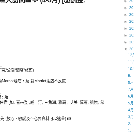
深入訪問🏨💬
(4-5月) [💰酬金:
►
20
►
20
►
20
►
20
►
20
►
20
►
20
▼
20
12
11
上
10
究/公關/酒店/旅遊)
9
rriot酒店，及 對Marriot酒店不反感
8
7
及
6
; 及
 [如: 喜來登 ,威士汀, 三角洲, 雅高 , 艾美, 萬麗, 凱悅, 希
5
4
3
 (放心，敏感及不必要資料可以遮蓋) 📸
2
1