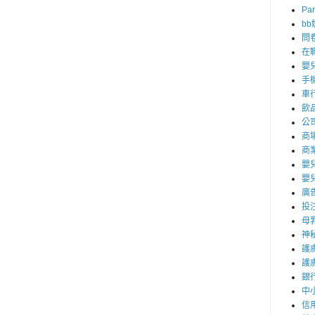
Par
b
問
在
嬰
手
車
飲
公
商
商
嬰
嬰
廣
投
母
神
護
護
銀
中
信