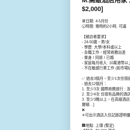
M.高級酒店用家 
$2,000]
📆日期: 4-5月份
🕢時間: 需時約2小時, 可議
【被訪者要求】
- 24-50歲，男/女
- 學歷: 大學/本科或以上
- 全職工作，經常商務出差
- 單身 / 同居 / 已婚
- 家庭每月收入: 10萬港幣以
- 不在敏感行業工作 (如市場研
✅ 過去3個月，至少1次住宿過Ma
- 過去12個月：
1. 至少3次 國際商務旅行 ; 
2. 至少4次 住宿有品牌的酒店 
3. 至少3晚以上，在高級酒店住宿
爾頓…]
❌
✳可出示酒店入住記錄證明優先
🏢地點: 上環 (暫定)