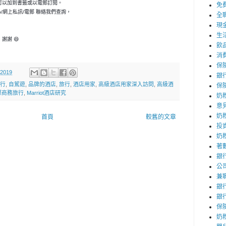
可以加到書籤或以電郵訂閱。
免
p/網上私訊/電郵 聯絡我們查詢，
全
現
生
謝謝 😄
飲
消
保
 2019
銀
行
,
自駕遊
,
品牌的酒店
,
旅行
,
酒店用家
,
高級酒店用家深入訪問
,
高級酒
保
際商務旅行
,
Marriot酒店研究
奶
意
奶
首頁
較舊的文章
投
奶
著
銀
公
兼
銀
銀
保
奶粉