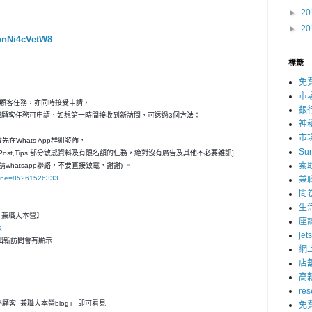
►
20
►
20
onNi4cVetW8
標籤
免
市
秘顧客任務，亦同時接受申請，
銀
神秘顧客任務可申請，如想第一時間接收到新訪問，可透過3個方法：
神
市
在Whats App群組發佈，
Su
ost,Tips,部分敏感資料及有限名額的任務，絶對沒有廣告及其他不必要雜訊]
索
請whatsapp聯絡，不要直接致電，謝謝) 。
hone=85261526333
兼
問
生
客- 兼職大本營】
座
K
jet
，一出新訪問會有顯示
網
店
高
res
神秘顧客- 兼職大本營blog」 即可看見
免