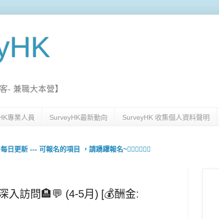
eyHK
客- 兼職大本營】
eyHK專業人員
SurveyHK最新動向
SurveyHK 收集個人資料聲明
更新 --- 可報名的項目 ，請踴躍報名~🙋🏻‍♀️💇🏻‍♀️
訪問🏨💬 (4-5月) [💰酬金: