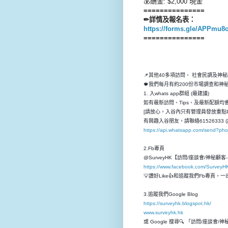
💰酬金: $2,000 現金
===============
✏詳情及報名表：
https://forms.gle/APPmu8
===============
📌其他40多項訪問、 社會民調及神
🍁我們每月有約200份市場調查和
1. 入whats app群組 (最建議)
如有最新訪問、Tips、及最新配額均會先
[請放心，入谷內只有管理員發放重點P
有興趣入谷朋友，請聯絡61526333 (
https://api.whatsapp.com/send?p
2.Fb專頁
@SurveyHK【訪問/座談會/神秘顧
https://www.facebook.com/SurveyH
💡讚好Like👍和追蹤我們Fb專頁
3.追蹤我們Google Blog
https://surveyhk.blogspot.hk/
www.surveyhk.hk
或 Google 搜尋🔍 「訪問/座談會/