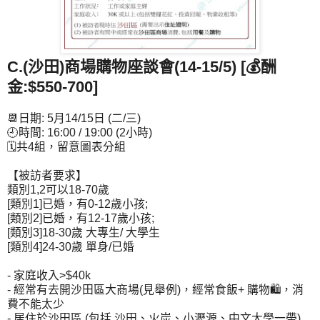
C.(沙田)商場購物座談會
(14-15/5) [💰酬
金:$550-700]
📆日期: 5月14/15日 (二/三)
🕘時間: 16:00 / 19:00 (2小時)
🗓共4組，留意圖表分組
【被訪者要求】
類別1,2可以18-70歲
[類別1]已婚，有0-12歲小孩;
[類別2]已婚，有12-17歲小孩;
[類別3]18-30歲 大專生/ 大學生
[類別4]24-30歲 單身/已婚
- 家庭收入>$40k
- 經常有去開沙田區大商場(見舉例)，經常食飯+ 購物🛍，消
費不能太少
- 居住於沙田區 (包括 沙田、火炭、小瀝源、中文大學一帶)