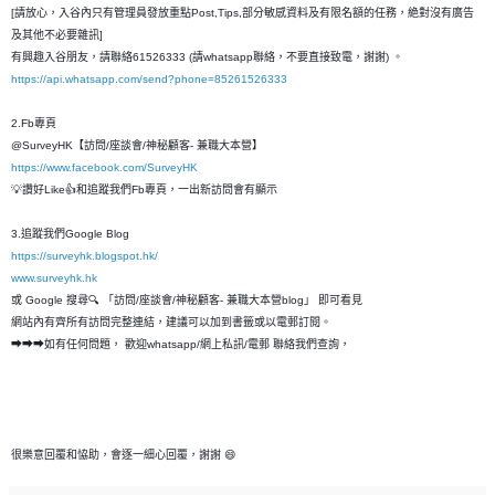
[請放心，入谷內只有管理員發放重點Post,Tips,部分敏感資料及有限名額的任務，絶對沒有廣告
及其他不必要雜訊]
有興趣入谷朋友，請聯絡61526333 (請whatsapp聯絡，不要直接致電，謝謝) 。
https://api.whatsapp.com/send?phone=85261526333
2.Fb專頁
@SurveyHK【訪問/座談會/神秘顧客- 兼職大本營】
https://www.facebook.com/SurveyHK
💡讚好Like👍和追蹤我們Fb專頁，一出新訪問會有顯示
3.追蹤我們Google Blog
https://surveyhk.blogspot.hk/
www.surveyhk.hk
或 Google 搜尋🔍 「訪問/座談會/神秘顧客- 兼職大本營blog」 即可看見
網站內有齊所有訪問完整連結，建議可以加到書籤或以電郵訂閱。
➡➡➡如有任何問題， 歡迎whatsapp/網上私訊/電郵 聯絡我們查詢，
很樂意回覆和恊助，會逐一細心回覆，謝謝 😄