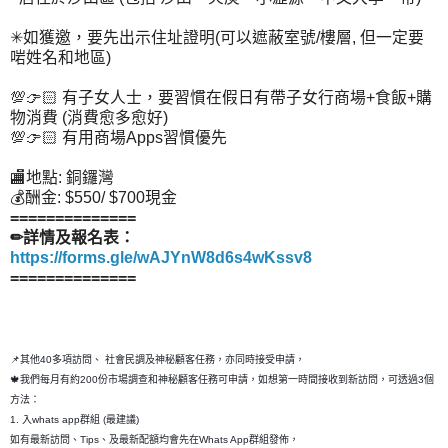
✳如獲邀，要先出示住址證明(可以遮蔽室號/樓層, 但一定要
啱姓名和地區)
💯👉🏻 有子女人士，要習慣在假日有帶子女行商場+食飯+購
物消費 (消費愈多愈好)
💯👉🏻 有用商場Apps習慣優先
🏬地點: 銅鑼灣
💰酬金: $550/ $700現金
==============
✏詳情及報名表：
https://forms.gle/wAJYnW8d6s4wKssv8
==============
📌其他40多項訪問、 社會民調及神秘顧客任務，亦同時接受申請，
🍁我們每月有約200份市場調查和神秘顧客任務可申請，如想第一時間接收到新訪問，可透過3個
方法：
1. 入whats app群組 (最建議)
如有最新訪問、Tips、及最新配額均會先在Whats App群組發佈，