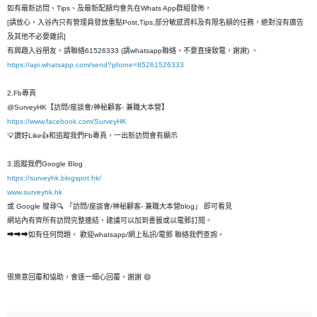
如有最新訪問、Tips、及最新配額均會先在Whats App群組發佈，
[請放心，入谷內只有管理員發放重點Post,Tips,部分敏感資料及有限名額的任務，絶對沒有廣告
及其他不必要雜訊]
有興趣入谷朋友，請聯絡61526333 (請whatsapp聯絡，不要直接致電，謝謝) 。
https://api.whatsapp.com/send?phone=85261526333
2.Fb專頁
@SurveyHK【訪問/座談會/神秘顧客- 兼職大本營】
https://www.facebook.com/SurveyHK
💡讚好Like👍和追蹤我們Fb專頁，一出新訪問會有顯示
3.追蹤我們Google Blog
https://surveyhk.blogspot.hk/
www.surveyhk.hk
或 Google 搜尋🔍 「訪問/座談會/神秘顧客- 兼職大本營blog」 即可看見
網站內有齊所有訪問完整連結，建議可以加到書籤或以電郵訂閱。
➡➡➡如有任何問題， 歡迎whatsapp/網上私訊/電郵 聯絡我們查詢，
很樂意回覆和恊助，會逐一細心回覆，謝謝 😄