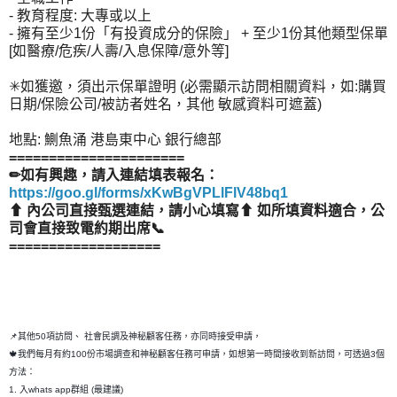
- 教育程度: 大專或以上
- 擁有至少1份「有投資成分的保險」 + 至少1份其他類型保單
[如醫療/危疾/人壽/入息保障/意外等]
✳如獲邀，須出示保單證明 (必需顯示訪問相關資料，如:購買
日期/保險公司/被訪者姓名，其他 敏感資料可遮蓋)
地點: 鰂魚涌 港島東中心 銀行總部
======================
✏如有興趣，請入連結填表報名：
https://goo.gl/forms/xKwBgVPLlFlV48bq1
⬆ 內公司直接甄選連結，請小心填寫⬆ 如所填資料適合，公
司會直接致電約期出席📞
===================
📌其他50項訪問、 社會民調及神秘顧客任務，亦同時接受申請，
🍁我們每月有約100份市場調查和神秘顧客任務可申請，如想第一時間接收到新訪問，可透過3個
方法：
1. 入whats app群組 (最建議)