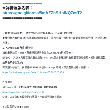
==================
✏詳情及報名表：
https://goo.gl/forms/5mAZZhSHbINQ7csT2
==================
📌其他30多項訪問、 社會民調及神秘顧客任務，亦同時接受申請，
🍁我們每月有約100份市場調查和神秘顧客任務可申請，如想第一時間接收到新訪問，可透過3個
方法：
1. 入whats app群組 (最建議)
如有最新訪問、Tips、及最新配額均會先在Whats App群組發佈，
[請放心，入谷內只有管理員發放重點Post,Tips,部分敏感資料及有限名額的任務，絶對沒有廣告
及其他不必要雜訊]
有興趣入谷朋友，請聯絡61526333 (請whatsapp聯絡，不要直接致電，謝謝) 。
https://api.whatsapp.com/send?phone=85261526333
2.Fb專頁
@SurveyHK【訪問/座談會/神秘顧客- 兼職大本營】
https://www.facebook.com/SurveyHK
💡讚好Like👍和追蹤我們Fb專頁，一出新訪問會有顯示
3.追蹤我們Google Blog