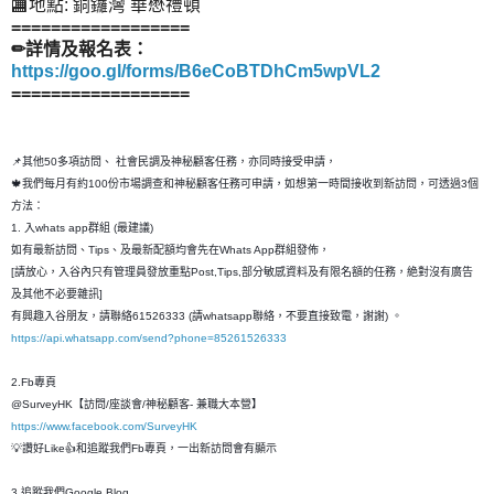
🏬地點: 銅鑼灣 華懋禮頓
==================
✏詳情及報名表：
https://goo.gl/forms/B6eCoBTDhCm5wpVL2
==================
📌其他50多項訪問、 社會民調及神秘顧客任務，亦同時接受申請，
🍁我們每月有約100份市場調查和神秘顧客任務可申請，如想第一時間接收到新訪問，可透過3個
方法：
1. 入whats app群組 (最建議)
如有最新訪問、Tips、及最新配額均會先在Whats App群組發佈，
[請放心，入谷內只有管理員發放重點Post,Tips,部分敏感資料及有限名額的任務，絶對沒有廣告
及其他不必要雜訊]
有興趣入谷朋友，請聯絡61526333 (請whatsapp聯絡，不要直接致電，謝謝) 。
https://api.whatsapp.com/send?phone=85261526333
2.Fb專頁
@SurveyHK【訪問/座談會/神秘顧客- 兼職大本營】
https://www.facebook.com/SurveyHK
💡讚好Like👍和追蹤我們Fb專頁，一出新訪問會有顯示
3.追蹤我們Google Blog