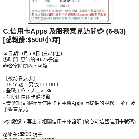
C.信用卡Apps 及服務意見訪問
💳
(6-8/3)
[💰報酬:$500/小時]
📆日期: 3月6-8日 (三/四/五)
🕖時間: 需時約60-75分鐘,
辦公室時間內，可議
【被訪者要求】
- 18-55歲，男/女🙋🏻‍♀🙋🏻‍♂
- 全職工作，人工>18k
- 有使用信用卡購物🛍
- 清楚知道 銀行及信用卡📱手機Apps 所提供的服務 ，並可及
予豐富意見
✳如獲邀，要出示相關信用卡作證明 (放心可遮蓋信用卡號碼)
💰酬金: $500 現金