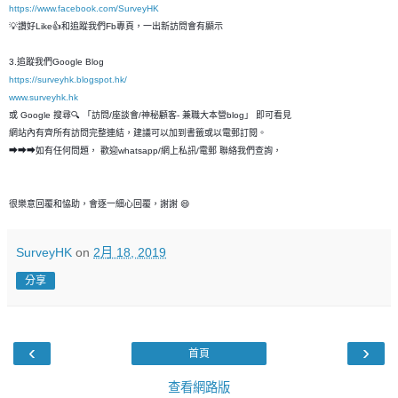
https://www.facebook.com/SurveyHK
💡讚好Like👍和追蹤我們Fb專頁，一出新訪問會有顯示
3.追蹤我們Google Blog
https://surveyhk.blogspot.hk/
www.surveyhk.hk
或 Google 搜尋🔍 「訪問/座談會/神秘顧客- 兼職大本營blog」 即可看見
網站內有齊所有訪問完整連結，建議可以加到書籤或以電郵訂閱。
➡➡➡如有任何問題， 歡迎whatsapp/網上私訊/電郵 聯絡我們查詢，
很樂意回覆和恊助，會逐一細心回覆，謝謝 😄
SurveyHK
on
2月 18, 2019
分享
‹
›
首頁
查看網路版