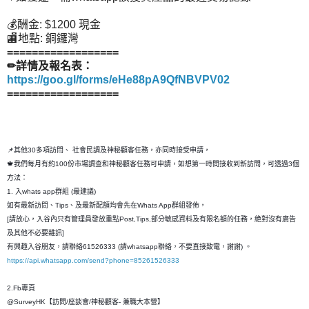
💰酬金: $1200 現金
🏬地點: 銅鑼灣
==================
✏詳情及報名表：
https://goo.gl/forms/eHe88pA9QfNBVPV02
==================
📌其他30多項訪問、 社會民調及神秘顧客任務，亦同時接受申請，
🍁我們每月有約100份市場調查和神秘顧客任務可申請，如想第一時間接收到新訪問，可透過3個
方法：
1. 入whats app群組 (最建議)
如有最新訪問、Tips、及最新配額均會先在Whats App群組發佈，
[請放心，入谷內只有管理員發放重點Post,Tips,部分敏感資料及有限名額的任務，絶對沒有廣告
及其他不必要雜訊]
有興趣入谷朋友，請聯絡61526333 (請whatsapp聯絡，不要直接致電，謝謝) 。
https://api.whatsapp.com/send?phone=85261526333
2.Fb專頁
@SurveyHK【訪問/座談會/神秘顧客- 兼職大本營】