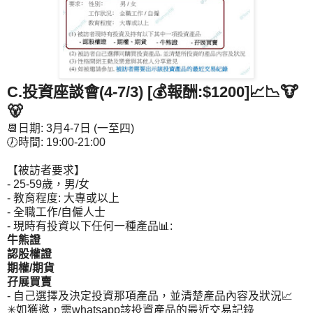
C.投資座談會(4-7/3) [💰報酬:$1200]📈📉🐮
🐻
📆日期: 3月4-7日 (一至四)
🕖時間: 19:00-21:00
【被訪者要求】
- 25-59歲，男/女
- 教育程度: 大專或以上
- 全職工作/自僱人士
- 現時有投資以下任何一種產品📊:
牛熊證
認股權證
期權/期貨
孖展買賣
- 自己選擇及決定投資那項產品，並清楚產品內容及狀況📈
✳如獲邀，需whatsapp該投資產品的最近交易記錄