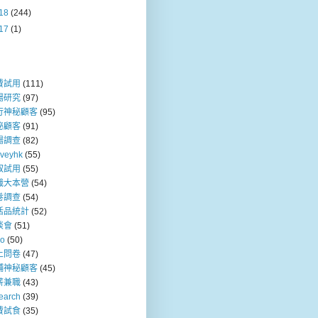
18
(244)
17
(1)
費試用
(111)
場研究
(97)
行神秘顧客
(95)
秘顧客
(91)
場調查
(82)
rveyhk
(55)
取試用
(55)
職大本營
(54)
卷調查
(54)
活品統計
(52)
談會
(51)
so
(50)
上問卷
(47)
舖神秘顧客
(45)
薪兼職
(43)
earch
(39)
費試食
(35)