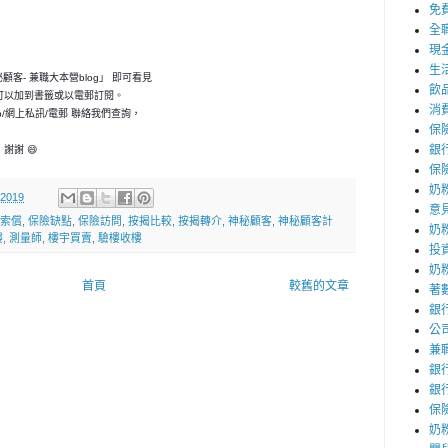
免
全
現
生
神秘顧客- 兼職大本營blog」 即可看見
飲
可以加到書籤或以電郵訂閱。
消
p/網上私訊/電郵 聯絡我們查詢，
保
銀
謝謝 😄
保
奶
 2019
意
索償
,
保險缺點
,
保險訪問
,
按揭比較
,
按揭轉介
,
神秘顧客
,
神秘顧客計
奶
樓
,
測量師
,
樓宇買賣
,
驗樓收樓
投
奶
首頁
較舊的文章
著
銀
公
兼
銀
銀
保
奶粉