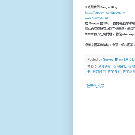
3.追蹤我們Google Blog
https://surveyhk.blogspot.hk/
www.surveyhk.hk
或 Google 搜尋🔍 「訪問/座談會/
網站內有齊所有訪問完整連結，建議
➡➡➡如有任何問題， 歡迎whatsap
很樂意回覆和恊助，會逐一細心回覆，
Posted by
SurveyHK
on
1月 31,
標籤：
地產經紀
,
保險研究
,
保險
劃
,
索取試用
,
專業食評
,
專業驗
較新的文章