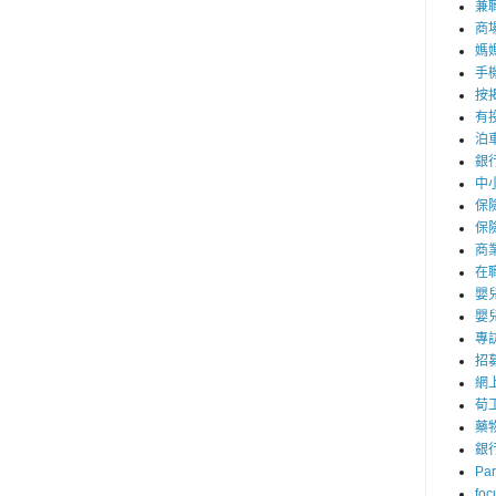
兼職
商
媽
手
按
有
泊
銀
中
保
保
商
在
嬰
嬰
專
招
網
荀
藥
銀
Par
foc