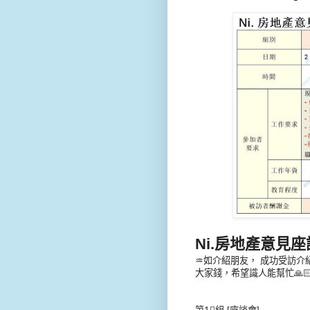
Ni.房地產意見
♒如介紹朋友， 成功受訪介紹費
大家錢，希望識人能幫忙🙏