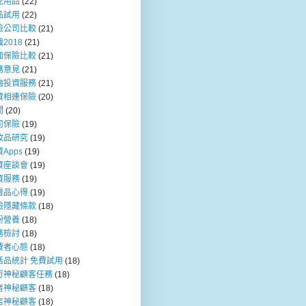
兒用品
(22)
品試用
(22)
險公司比較
(21)
2018
(21)
面保險比較
(21)
務意見
(21)
融投資服務
(21)
資相連保險
(20)
問
(20)
司保險
(19)
妝品研究
(19)
Apps
(19)
資座談會
(19)
資服務
(19)
膚品心得
(19)
險隱藏條款
(18)
粉營養
(18)
務檢討
(18)
費者心態
(18)
活品統計 免費試用
(18)
行神秘顧客任務
(18)
者神秘顧客
(18)
店神秘顧客
(18)