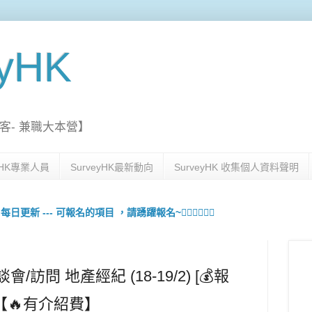
eyHK
客- 兼職大本營】
eyHK專業人員
SurveyHK最新動向
SurveyHK 收集個人資料聲明
更新 --- 可報名的項目 ，請踴躍報名~🙋🏻‍♀️💇🏻‍♀️
/訪問 地產經紀 (18-19/2) [💰報
0] 【🔥有介紹費】