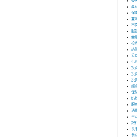
嬰
產
保
兼職
市
服
金
投
訪
公
化
投資
投
投
護
保
奶
服
消
生
銀
長
食