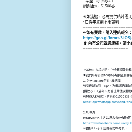
- 學歷: 高中或以上
酬謝金💵: $1500💰
✳如獲邀，必需提供咭片證
*任職年資則不用證明
====================
✏如有興趣，請入連結報名
https://goo.gl/forms/3kO
⬆ 內有公司甄選連結，請小
===================
📌其他30多項訪問、 社會民調及神
🍁我們每月有約100份市場調查和
1. 入whats app群組 (最建議)
如有最新訪問、Tips、及最新配額均會先
[請放心，入谷內只有管理員發放重點P
有興趣入谷朋友，請聯絡61526333 (
https://api.whatsapp.com/send?p
2.Fb專頁
@SurveyHK【訪問/座談會/神秘顧
https://www.facebook.com/SurveyH
💡讚好Like👍和追蹤我們Fb專頁