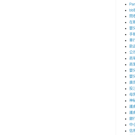
Par
b
問
在
嬰
手
車
飲
公
商
商
嬰
嬰
廣
投
母
神
護
護
銀
中
信