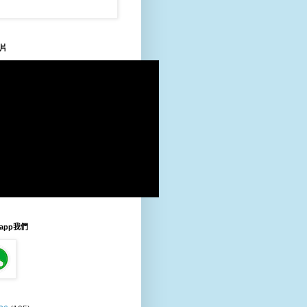
片
sapp我們