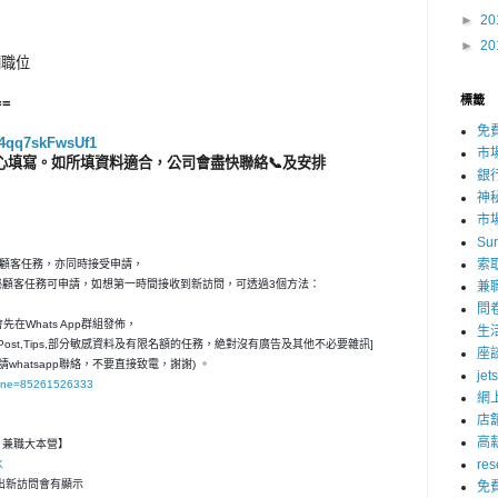
►
20
►
20
明職位
標籤
==
：
免
Sj4qq7skFwsUf1
市
心填寫。如所填資料適合，公司會盡快聯絡📞及安排
銀
神
市
Su
索
秘顧客任務，亦同時接受申請，
神秘顧客任務可申請，如想第一時間接收到新訪問，可透過3個方法：
兼
問
在Whats App群組發佈，
生
ost,Tips,部分敏感資料及有限名額的任務，絶對沒有廣告及其他不必要雜訊]
座
請whatsapp聯絡，不要直接致電，謝謝) 。
jet
hone=85261526333
網
店
高
客- 兼職大本營】
res
K
，一出新訪問會有顯示
免