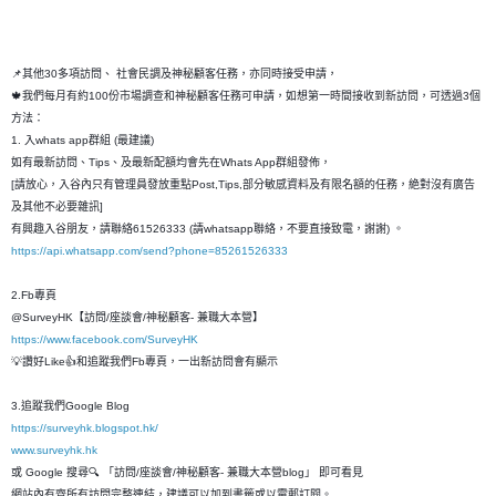
📌其他30多項訪問、 社會民調及神秘顧客任務，亦同時接受申請，
🍁我們每月有約100份市場調查和神秘顧客任務可申請，如想第一時間接收到新訪問，可透過3個
方法：
1. 入whats app群組 (最建議)
如有最新訪問、Tips、及最新配額均會先在Whats App群組發佈，
[請放心，入谷內只有管理員發放重點Post,Tips,部分敏感資料及有限名額的任務，絶對沒有廣告
及其他不必要雜訊]
有興趣入谷朋友，請聯絡61526333 (請whatsapp聯絡，不要直接致電，謝謝) 。
https://api.whatsapp.com/send?phone=85261526333
2.Fb專頁
@SurveyHK【訪問/座談會/神秘顧客- 兼職大本營】
https://www.facebook.com/SurveyHK
💡讚好Like👍和追蹤我們Fb專頁，一出新訪問會有顯示
3.追蹤我們Google Blog
https://surveyhk.blogspot.hk/
www.surveyhk.hk
或 Google 搜尋🔍 「訪問/座談會/神秘顧客- 兼職大本營blog」 即可看見
網站內有齊所有訪問完整連結，建議可以加到書籤或以電郵訂閱。