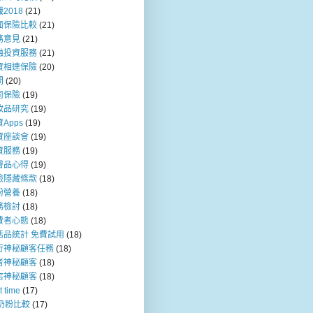
2018
(21)
面保險比較
(21)
務意見
(21)
融投資服務
(21)
資相連保險
(20)
問
(20)
司保險
(19)
妝品研究
(19)
Apps
(19)
資座談會
(19)
資服務
(19)
膚品心得
(19)
險隱藏條款
(18)
粉營養
(18)
務檢討
(18)
費者心態
(18)
活品統計 免費試用
(18)
行神秘顧客任務
(18)
者神秘顧客
(18)
店神秘顧客
(18)
t time
(17)
b奶粉比較
(17)