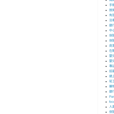
媽
手
按
有
泊
銀
中
保
保
商
在
嬰
嬰
專
招
網
荀
藥
銀
Par
foc
人
保