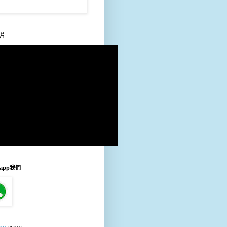
片
sapp我們