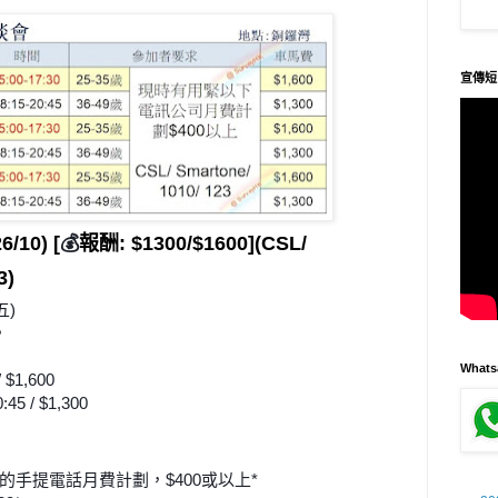
宣傳短
6/10) [
💰
報酬
: $1300/$1600]
(CSL/
3)
五)
，
What
/ $1,600
💰
45 / $1,300
💰
司的手提電話月費計劃，$400或以上*