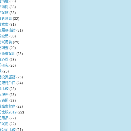
金出糧
(33)
活訪問
(33)
品試飲
(33)
費者意見
(32)
險索償
(31)
行服務檢討
(31)
險缺點
(30)
粉試用裝
(29)
見調查
(29)
粉免費試用
(28)
資心得
(28)
粉研究
(26)
數
(25)
行投資服務
(25)
司銀行戶口
(24)
職比較
(23)
行服務
(23)
行訪問
(23)
險賠償程序
(22)
比較2019
(22)
兒用品
(22)
品試用
(22)
險公司比較
(21)