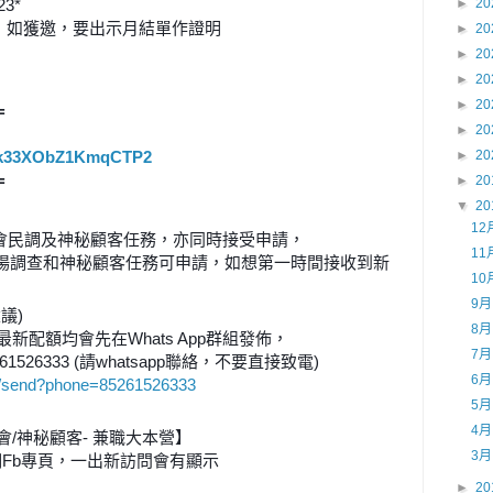
23*
►
20
，如獲邀，要出示月結單作證明
►
20
►
20
►
20
►
20
=
►
20
/Cck33XObZ1KmqCTP2
►
20
=
►
20
▼
20
12
社會民調及神秘顧客任務，亦同時接受申請，
11
份市場調查和神秘顧客任務可申請，如想第一時間接收到新
10
9
建議)
8
最新配額均會先在Whats App群組發佈，
7
26333 (請whatsapp聯絡，不要直接致電)
6
om/send?phone=85261526333
5
4
座談會/神秘顧客- 兼職大本營】
3
Fb專頁，一出新訪問會有顯示
►
20