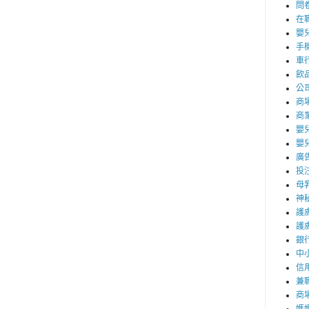
問
在
嬰
手
車
飲
公
商
商
嬰
嬰
廣
投
母
神
護
護
銀
中
信
兼職
商