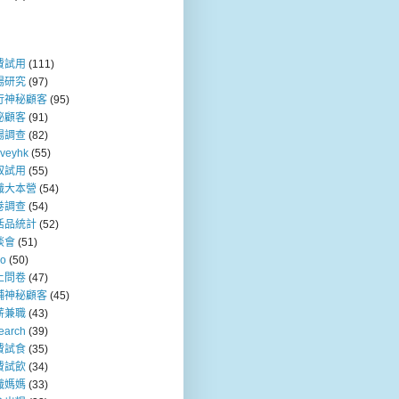
費試用
(111)
場研究
(97)
行神秘顧客
(95)
秘顧客
(91)
場調查
(82)
rveyhk
(55)
取試用
(55)
職大本營
(54)
卷調查
(54)
活品統計
(52)
談會
(51)
so
(50)
上問卷
(47)
舖神秘顧客
(45)
薪兼職
(43)
earch
(39)
費試食
(35)
費試飲
(34)
職媽媽
(33)