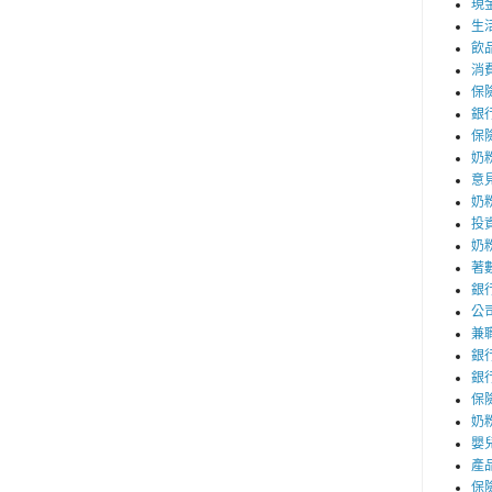
現
生
飲
消
保
銀
保
奶
意
奶
投
奶
著
銀
公
兼
銀
銀
保
奶粉
嬰
產
保