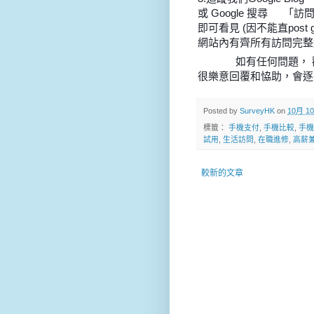
或 Google 搜尋
「訪問/
🔍
即可看見 (因不能直post go
網站內有齊所有訪問完整
如有任何問題， 歡
➡
➡
➡
很樂意回覆和恊助，會
Posted by
SurveyHK
on
10月 10
標籤：
手機支付
,
手機比較
,
手機
試用
,
生活訪問
,
在職進修
,
高薪
較新的文章