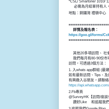
*CSL/ Smartone/ 1010/ 1
必需為月結單持有人
✳
地點：銅鑼灣 禮頓中心
==================
詳情及報名表：
✏
https://goo.gl/forms
==================
其他20多項訪問、 
📌
我們每月有80-90
🍁
訪問，可透過3個方法：
1. 入whats app群組 (最
如有最新訪問、Tips、及
有興趣入谷朋友，請聯絡615
https://api.whatsapp.c
2.Fb專頁
@SurveyHK【訪問/
讚好Like
和追蹤我們
💡
👍
3.追蹤我們Google Blog