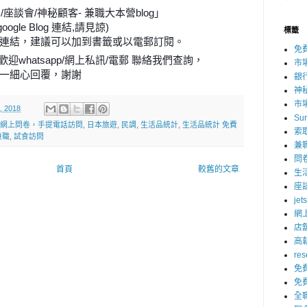
座談會/神秘顧客- 兼職大本營blog」
ogle Blog 連結,請見諒)
標籤
連結，建議可以加到書籤或以電郵訂閱。
免
迎whatsapp/網上私訊/電郵 聯絡我們查詢，
市
逐一細心回覆，謝謝
😄
銀
神
市
, 2018
Su
網上問卷，手提電話訪問
,
日本旅遊
,
民調
,
生活品統計
,
生活品統計 免費
索
兼職
,
試食訪問
兼
問
首頁
較舊的文章
生
座
jet
網
店
高
res
免
免
全