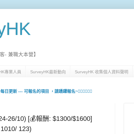
eyHK
客- 兼職大本營】
eyHK專業人員
SurveyHK最新動向
SurveyHK 收集個人資料聲明
更新 --- 可報名的項目 ，請踴躍報名~🙋🏻‍♀️💇🏻‍♀️
6/10) [💰報酬: $1300/$1600]
 1010/ 123)