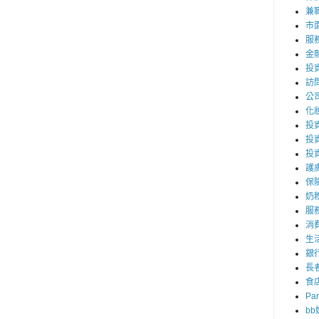
兼職
市
服
金
投
訪
公
化
投資
投
投
護
保
奶
服
消
生
銀
長
食
Par
b