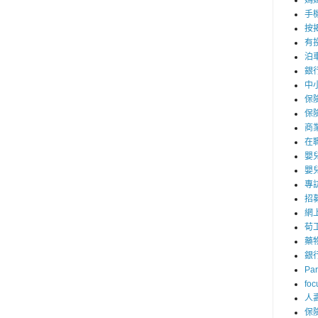
媽
手
按
有
泊
銀
中
保
保
商
在
嬰
嬰
專
招
網
荀
藥
銀
Par
foc
人
保