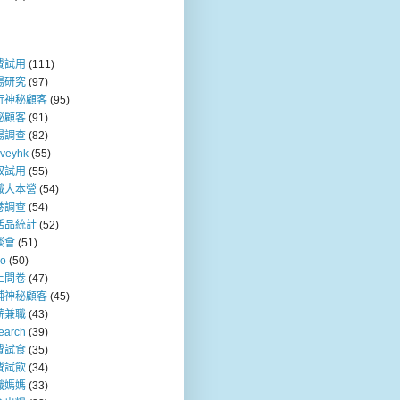
費試用
(111)
場研究
(97)
行神秘顧客
(95)
秘顧客
(91)
場調查
(82)
rveyhk
(55)
取試用
(55)
職大本營
(54)
卷調查
(54)
活品統計
(52)
談會
(51)
so
(50)
上問卷
(47)
舖神秘顧客
(45)
薪兼職
(43)
earch
(39)
費試食
(35)
費試飲
(34)
職媽媽
(33)