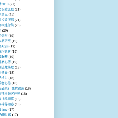
2018
(21)
面保險比較
(21)
務意見
(21)
融投資服務
(21)
資相連保險
(20)
問
(20)
司保險
(19)
妝品研究
(19)
Apps
(19)
資座談會
(19)
資服務
(19)
膚品心得
(19)
險隱藏條款
(18)
粉營養
(18)
務檢討
(18)
費者心態
(18)
活品統計 免費試用
(18)
行神秘顧客任務
(18)
者神秘顧客
(18)
店神秘顧客
(18)
t time
(17)
b奶粉比較
(17)