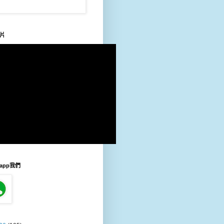
片
sapp我們