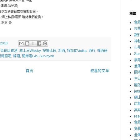
神秘顧客- 兼職大本營blog」
g 連結,請見諒)
可以加到書籤或以電郵訂閱。
標籤
p/網上私訊/電郵 聯絡我們查詢，
免
謝謝 😄
市
銀
神
 2018
市
,
免稅店買酒
,
威士忌Whisky
,
按揭比較
,
烈酒
,
特加仗Vodka
,
酒行
,
啤酒研
Su
鑼灣酒吧
,
醉酒
,
蘭姆酒Gin
,
Surveyhk
索
兼
首頁
較舊的文章
問
生
座
jet
網
店
高
res
免
免
全