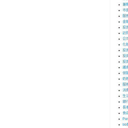
兼職
市
服
金
投
訪
公
化
投資
投
投
護
保
奶
服
消
生
銀
長
食
Par
b