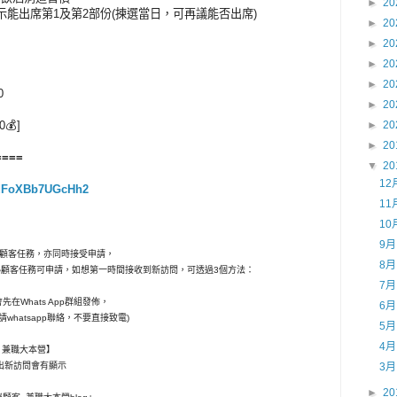
►
20
示能出席第1及第2部份(揀選當日，可再議能否出席)
►
20
►
20
►
20
►
20
0
►
20
0💰]
►
20
►
20
====
▼
20
12
apdFoXBb7UGcHh2
11
10
9
秘顧客任務，亦同時接受申請，
8
和神秘顧客任務可申請，如想第一時間接收到新訪問，可透過3個方法：
7
在Whats App群組發佈，
6
請whatsapp聯絡，不要直接致電)
5
4
客- 兼職大本營】
，一出新訪問會有顯示
3
►
20