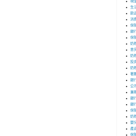
現
生
飲
消
保
銀
保
奶
意
奶
投
奶
著
銀
公
兼
銀
銀
保
奶粉
嬰
產
保