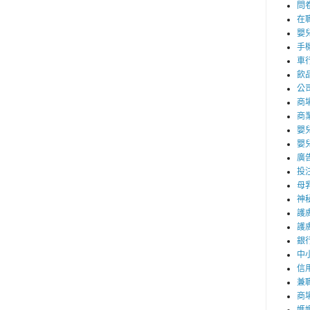
問
在
嬰
手
車
飲
公
商
商
嬰
嬰
廣
投
母
神
護
護
銀
中
信
兼職
商