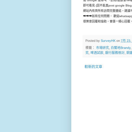
或 Google 搜尋🔍 「訪問/座談會/
即可看見 (因不能直post google Blo
網站內有齊所有訪問完整連結，建議
➡➡➡如有任何問題， 歡迎whatsap
很樂意回覆和恊助，會逐一細心回覆，
Posted by
SurveyHK
on
7月 23,
標籤：
市場研究
,
白蘭地Brandy
究
,
啤酒試飲
,
銀行服務檢討
,
銅
較新的文章