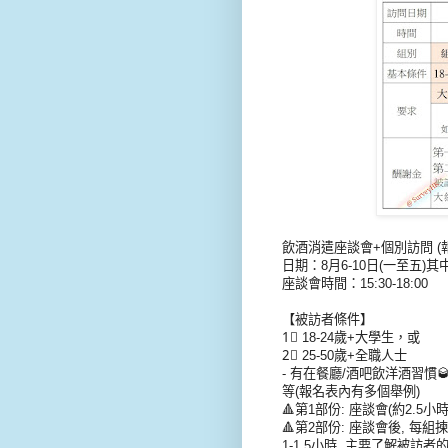
飲酒消遣座談會+個別訪問 (報酬:$9
日期：8月6-10日(一至五)其
座談會時間：15:30-18:00
【被訪者條件】
1⃣ 18-24歲+大學生，或
2⃣ 25-50歲+全職人士
- 有在餐廳/酒吧飲洋酒習慣🥃，如
等(報名表內有多個舉例)
🔺第1部份: 座談會(約2.5小時
🔺第2部份: 座談會後, 每
1-1.5小時, 主要了解被訪