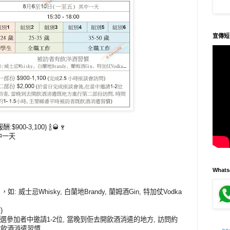
宣傳短
00-3,100) 🍾🥃🍷
中一天
What
: 威士忌Whisky, 白蘭地Brandy, 蘭姆酒Gin, 特加仗Vodka
)
組揀選參加者中邀請1-2位, 當晚到佢去開飲酒消遣的地方, 訪問約
者的飲酒消遣習慣