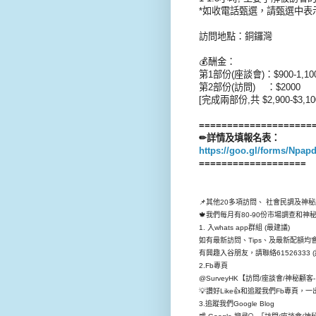
*如收電話甄選，請甄選中表
訪問地點：銅鑼灣
💰酬金：
第1部份(座談會)：$900-1,10
第2部份(訪問) ：$2000
[完成兩部份,共 $2,900-$3,10
====================
✏詳情及填報名表：
https://goo.gl/forms/Np
===================
📌其他20多項訪問、 社會民調及神
🍁我們每月有80-90份市場調查
1. 入whats app群組 (最建議)
如有最新訪問、Tips、及最新配額均會先
有興趣入谷朋友，請聯絡61526333 (
2.Fb專頁
@SurveyHK【訪問/座談會/神秘顧
💡讚好Like👍和追蹤我們Fb專頁
3.追蹤我們Google Blog