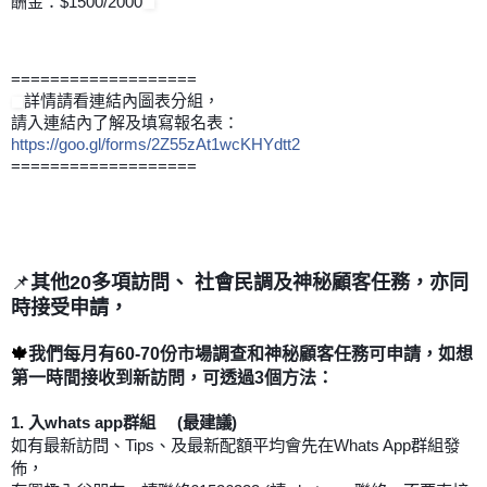
酬金：$1500/2000
===================
詳情請看連結內圖表分組，
請入連結內了解及填寫報名表：
https://goo.gl/forms/2Z55zAt1wcKHYdtt2
===================
📌
其他
20
多項訪問、
社會民調及神秘顧客任務，亦同
時接受申請
，
🍁
我們每月有
60-70
份市場調查和神秘顧客任務可申請，如想
第一時間接收到新訪問，可透過
3
個方法：
1.
入
whats app
群組
(
最建議
)
如有最新訪問、
Tips
、及最新配額平均會先在
Whats App
群組發
佈，