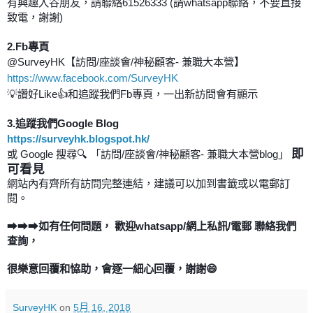
有興趣入谷朋友，請聯絡
61526333 (
請
whatsapp
聯絡，不要直接
致電，謝謝
)
2.Fb
專頁
@SurveyHK
【訪問
/
座談會
/
神秘顧客
-
兼職大本營】
https://www.facebook.com/SurveyHK
💡
讚好
Like👍
和追蹤我們
Fb
專頁，一出新訪問會有顯示
3.
追蹤我們
Google Blog
https://surveyhk.blogspot.hk/
即
或
Google
搜尋
🔍
「訪問
/
座談會
/
神秘顧客
-
兼職大本營
blog
」
可看見
網站內有齊所有訪問完整連結，建議可以加到書籤或以電郵訂
閱
。
➡➡➡
如有任何問題，
歡迎
whatsapp/
網上私訊
/
電郵
聯絡我們
查詢，
很樂意回覆和恊助，會逐一細心回覆，謝謝
😄
SurveyHK
on
5月 16, 2018