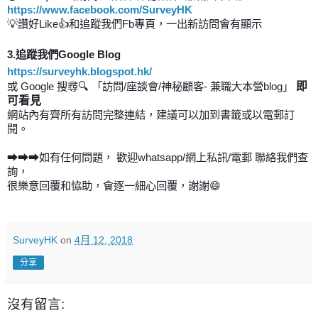
https://www.facebook.com/SurveyHK
讚好
💡
Like👍
和追蹤我們
Fb
專頁，一出新訪問會有顯示
3.
追蹤我們
Google Blog
https://surveyhk.blogspot.hk/
搜尋
或
Google
🔍
「訪問
/
座談會
/
神秘顧客
-
兼職大本營
blog
」
即
可看見
網站內有齊所有訪問完整連結，建議可以加到書籤或以電郵訂
閱
。
➡➡➡如有任何問題，
歡迎
whatsapp/
網上私訊
/
電郵
聯絡我們查
詢，
很樂意回覆和恊助，會逐一細心回覆，謝謝
😄
SurveyHK
on
4月 12, 2018
分享
沒有留言: