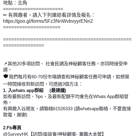
地點：北角
======================
✏ 有興趣者，請入下列連結看詳情及報名：
https://goo.gl/forms/5Fz3NnWvbvyyrENn2
=====================
===============================================
===============
其他
多項訪問、
社會民調及神秘顧客任務，亦同時接受申
📌
20
請
，
🍁
我們每月有
60-70
份市場調查和神秘顧客任務可申請，如想第
一時間接收到新訪問，可透過
3
個方法：
1.
入
whats app
群組
(
最建議
)
如有最新訪問、
Tips
、及最新配額平均會先在
Whats App
群組發
佈，
有興趣入谷朋友，請聯絡
61526333 (
請
whatsapp
聯絡，不要直接
致電，謝謝
)
2.Fb
專頁
@SurveyHK
【訪問
/
座談會
/
神秘顧客
-
兼職大本營】