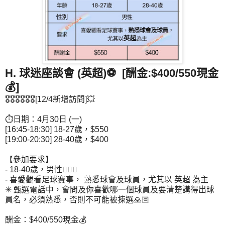
H. 球迷座談會 (英超)⚽ [酬金:$400/550現金
💰]
🎖🎖🎖🎖🎖🎖[12/4新增訪問]💥
⏱日期：4月30日 (一)
[16:45-18:30] 18-27歲，$550
[19:00-20:30] 28-40歲，$400
【參加要求】
- 18-40歲，男性💁🏻‍♂
- 喜愛觀看足球賽事， 熟悉球會及球員，尤其以 英超 為主
✳ 甄選電話中，會問及你喜歡哪一個球員及要清楚講得出球
員名，必須熟悉，否則不可能被揀選🙏🏻
酬金：$400/550現金💰