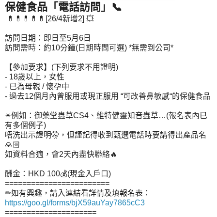
保健食品「電話訪問」📞
💊💊💊💊💊[26/4新增2] 💥
訪問日期：即日至5月6日
訪問需時：約10分鐘(日期時間可選) *無需到公司*
【參加要求】(下列要求不用證明)
- 18歲以上，女性
- 已為母親 / 懷孕中
- 過去12個月內曾服用或現正服用 “可改善鼻敏感“的保健食品
✴例如：御藥堂蟲草CS4、維特健靈知音蟲草…(報名表內已
有多個例子)
唔洗出示證明🤫，但謹記得收到甄選電話時要講得出產品名
🙏🏻
如資料合適，會2天內盡快聯絡🔥
酬金：HKD 100💰(現金入戶口)
========================
✏如有興趣，請入連結看詳情及填報名表：
https://goo.gl/forms/bjX59auYay7865cC3
=====================