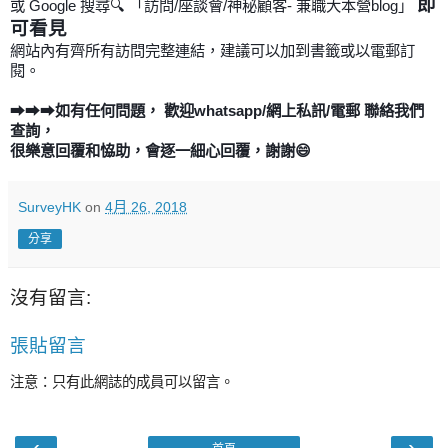
即
或
Google
搜尋
🔍
「訪問
/
座談會
/
神秘顧客
-
兼職大本營
blog
」
可看見
網站內有齊所有訪問完整連結，建議可以加到書籤或以電郵訂
閱
。
➡➡➡
如有任何問題，
歡迎
whatsapp/
網上私訊
/
電郵
聯絡我們
查詢，
很樂意回覆和恊助，會逐一細心回覆，謝謝
😄
SurveyHK
on
4月 26, 2018
分享
沒有留言:
張貼留言
注意：只有此網誌的成員可以留言。
‹
›