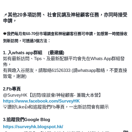
📌
其他
20
多項訪問、
社會民調及神秘顧客任務，亦同時接受
申請
，
🍁
我們每月有
60-70
份市場調查和神秘顧客任務可申請，如想第一時間接收
到新訪問，可透過
3
個方法：
1.
入
whats app
群組
(
最建議
)
如有最新訪問、
Tips
、及最新配額平均會先在
Whats App
群組發
佈，
有興趣入谷朋友，請聯絡
61526333 (
請
whatsapp
聯絡，不要直接
致電，謝謝
)
2.Fb
專頁
@SurveyHK
【訪問
/
座談會
/
神秘顧客
-
兼職大本營】
https://www.facebook.com/SurveyHK
💡
讚好
Like👍
和追蹤我們
Fb
專頁，一出新訪問會有顯示
3.
追蹤我們
Google Blog
https://surveyhk.blogspot.hk/