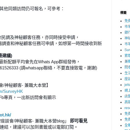
23項其他同類訪問仍可報名，可參考：
標籤
免
市
銀
會民調及神秘顧客任務，亦同時接受申請
，
神
場調查和神秘顧客任務可申請，如想第一時間接收到新
市
Su
最建議
)
索
最新配額平均會先在
Whats App
群組發佈，
兼
61526333 (
請
whatsapp
聯絡，不要直接致電，謝謝
)
問
生
座
會
/
神秘顧客
-
兼職大本營】
jet
網
om/SurveyHK
店
Fb
專頁，一出新訪問會有顯示
高
res
免
ot.hk/
免
/
座談會
/
神秘顧客
-
兼職大本營
blog
」
即可看見
全
連結，建議可以加到書籤或以電郵訂閱
。