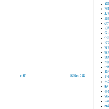
兼職
市
服
金
投
訪
公
化
投資
投
投
護
保
奶
服
首頁
較舊的文章
消
生
銀
長
食
Par
b