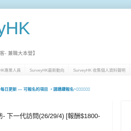
eyHK
客- 兼職大本營】
eyHK專業人員
SurveyHK最新動向
SurveyHK 收集個人資料聲明
更新 --- 可報名的項目 ，請踴躍報名~🙋🏻‍♀️💇🏻‍♀️
一代訪問(26/29/4) [報酬$1800-