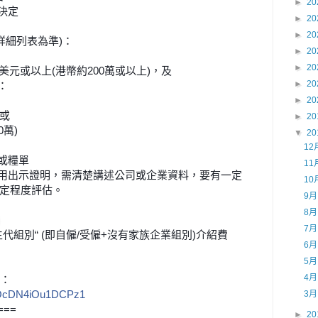
►
20
者決定
►
20
►
20
詳細列表為準)：
►
20
►
20
萬美元或以上(港幣約200萬或以上)，及
►
20
：
►
20
，或
►
20
0萬)
▼
20
12
或糧單
11
用出示證明，需清楚講述公司或企業
資料，要有一定
10
定程度評估。
9
8
7
代組別“ (即自僱/受僱+沒有家族企業組別)介紹費
6
5
4
：
cDN4iOu1DCPz1
3
===
►
20