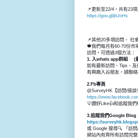
📌更新至22/4，共有
https://goo.gl/jhJoHs
其他
多項訪問、
社
📌
20
🍁
我們每月有
60-70
份市
訪問，可透過
3
個方法：
1.
入
whats app
群組
(
如有最新訪問、
Tips
、及
有興趣入谷朋友，請聯絡
2.Fb
專頁
@SurveyHK
【訪問
/
座談
https://www.facebook.c
讚好
💡
Like👍
和追蹤我們
3.
追蹤我們
Google Blog
https://surveyhk.blogsp
搜尋
或
Google
🔍
「訪問
網站內有齊所有訪問完整