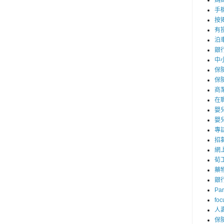
媽
手
按
有
泊
銀
中
保
保
商
在
嬰
嬰
專
招
網
荀
藥
銀
Par
foc
人
保