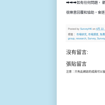
➡➡➡如有任何問題，
很樂意回覆和恊助，會逐
Posted by
SurveyHK
on
4月 22,
標籤：
市場研究
,
市場調查
,
免費
group
,
research
,
Survey
,
Surve
沒有留言:
張貼留言
注意：只有此網誌的成員可以