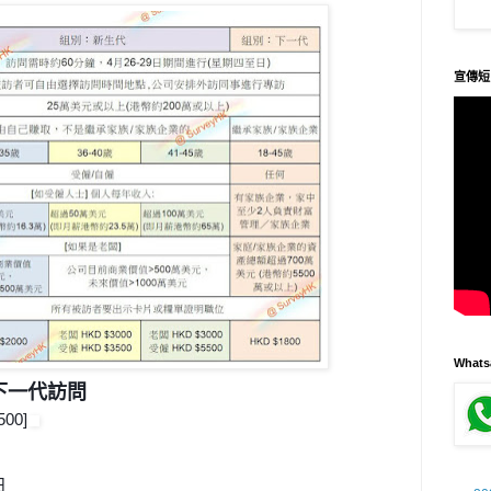
宣傳短
What
 下一代訪問
00]
日