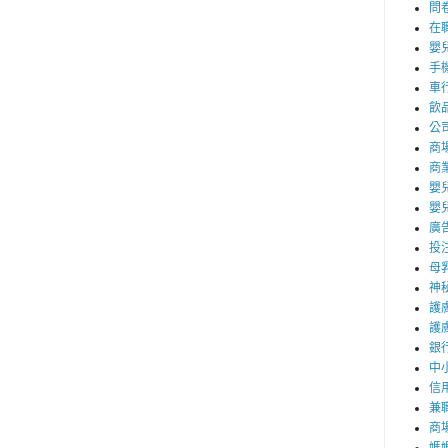
問
在
嬰
手
車
飲
公
商
商
嬰
嬰
廣
投
母
神
護
護
銀
中
信
兼職
商