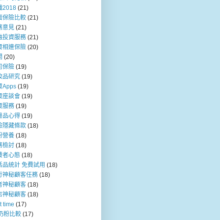
2018
(21)
面保險比較
(21)
務意見
(21)
融投資服務
(21)
資相連保險
(20)
問
(20)
司保險
(19)
妝品研究
(19)
Apps
(19)
資座談會
(19)
資服務
(19)
膚品心得
(19)
險隱藏條款
(18)
粉營養
(18)
務檢討
(18)
費者心態
(18)
活品統計 免費試用
(18)
行神秘顧客任務
(18)
者神秘顧客
(18)
店神秘顧客
(18)
t time
(17)
b奶粉比較
(17)