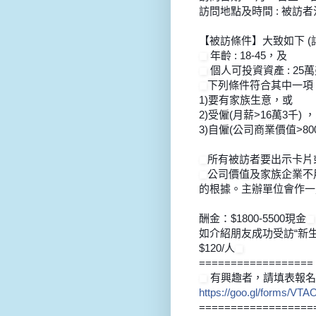
訪問地點及時間 : 被訪
【被訪條件】大致如下 (
年齡 : 18-45，及
個人可投資資產 : 25
下列條件符合其中一項
1)要有家族生意，或
2)受僱(月薪>16萬3千) 
3)自僱(公司商業價值>80
所有被訪者要出示卡片
公司價值及家族企業不
的根據。主辦單位會作一
酬金：$1800-5500現金
如介紹朋友成功受訪“新生
$120/人
==================
有興趣者，請填表報名
https://goo.gl/forms/
VTAO
==================