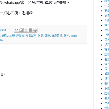
現
歡迎
whatsapp/
網上私訊
/
電郵
聯絡我們查詢，
生
飲
一細心回覆，謝謝
😄
消
保
銀
 2018
保
奶
,
兼職大本營
,
座談會
,
產品試用
,
訪問
,
報酬
,
資產管理
,
酬金
,
focus
意
yhk
奶
投
奶
著
銀
公
兼
留言。
銀
銀
保
奶粉
嬰
產
保