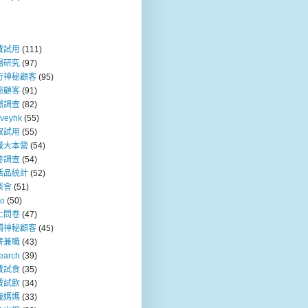
費試用
(111)
場研究
(97)
行神秘顧客
(95)
秘顧客
(91)
場調查
(82)
rveyhk
(55)
取試用
(55)
職大本營
(54)
卷調查
(54)
活品統計
(52)
談會
(51)
so
(50)
上問卷
(47)
舖神秘顧客
(45)
薪兼職
(43)
earch
(39)
費試食
(35)
費試飲
(34)
職媽媽
(33)