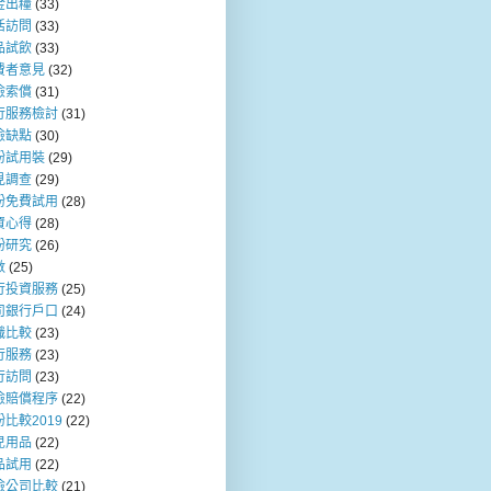
金出糧
(33)
活訪問
(33)
品試飲
(33)
費者意見
(32)
險索償
(31)
行服務檢討
(31)
險缺點
(30)
粉試用裝
(29)
見調查
(29)
粉免費試用
(28)
資心得
(28)
粉研究
(26)
數
(25)
行投資服務
(25)
司銀行戶口
(24)
職比較
(23)
行服務
(23)
行訪問
(23)
險賠償程序
(22)
比較2019
(22)
兒用品
(22)
品試用
(22)
險公司比較
(21)