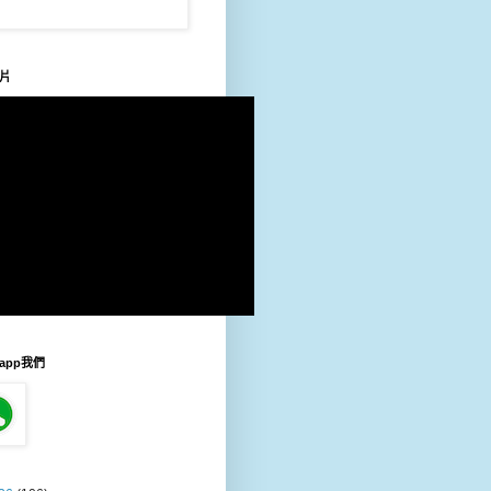
片
sapp我們